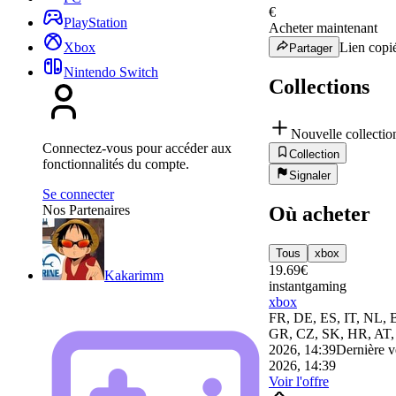
€
PlayStation
Acheter maintenant
Lien copié
Xbox
Partager
Nintendo Switch
Collections
Nouvelle collectio
Connectez-vous pour accéder aux
Collection
fonctionnalités du compte.
Signaler
Se connecter
Où acheter
Nos Partenaires
Tous
xbox
19.69
€
Kakarimm
instantgaming
xbox
FR, DE, ES, IT, NL, 
GR, CZ, SK, HR, AT
2026, 14:39
Dernière vé
2026, 14:39
Voir l'offre