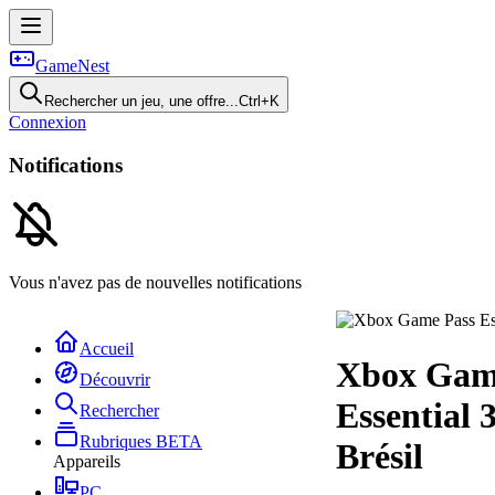
GameNest
Rechercher un jeu, une offre...
Ctrl+K
Connexion
Notifications
Vous n'avez pas de nouvelles notifications
Accueil
Xbox Gam
Découvrir
Essential 
Rechercher
Rubriques
BETA
Brésil
Appareils
PC