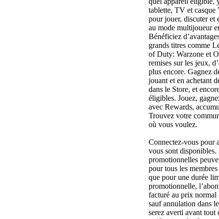
quel appareil éligible,
tablette, TV et casqu
pour jouer, discuter et
au mode multijoueur en
Bénéficiez d’avantages 
grands titres comme L
of Duty: Warzone et O
remises sur les jeux, d
plus encore. Gagnez d
jouant et en achetant d
dans le Store, et encor
éligibles. Jouez, gagnez
avec Rewards, accumul
Trouvez votre commun
où vous voulez.
Connectez-vous pour a
vous sont disponibles. 
promotionnelles peuven
pour tous les membres 
que pour une durée lim
promotionnelle, l’abon
facturé au prix normal 
sauf annulation dans l
serez averti avant tou