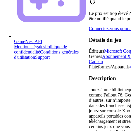
Le prix est trop élevé 
être notifié quand le pr
Connectez-vous pour aj
Détails du jeu
GameNest API
Mentions légales
Politique de
Éditeurs
Microsoft Cor
confidentialité
Conditions générales
Genres
Abonnement X
d'utilisation
Support
Cadeau
Plateformes/Appareils
Description
Jouez à une bibliothèq
comme Fallout 76, Gea
d’autres, sur n’import
dans des franchises lé
jouez sur console Xbox
appareils portables com
téléchargement et stre
certains jeux que vous