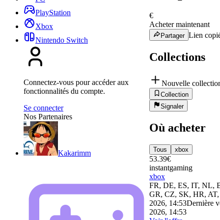
PlayStation
€
Acheter maintenant
Xbox
Lien copié
Partager
Nintendo Switch
Collections
Connectez-vous pour accéder aux
Nouvelle collectio
fonctionnalités du compte.
Collection
Signaler
Se connecter
Nos Partenaires
Où acheter
Tous
xbox
Kakarimm
53.39
€
instantgaming
xbox
FR, DE, ES, IT, NL, 
GR, CZ, SK, HR, AT
2026, 14:53
Dernière vé
2026, 14:53