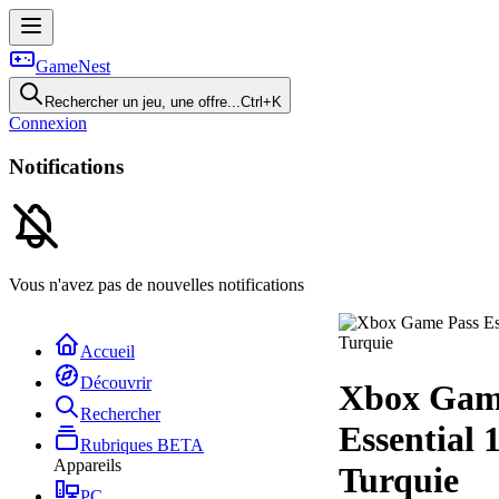
GameNest
Rechercher un jeu, une offre...
Ctrl+K
Connexion
Notifications
Vous n'avez pas de nouvelles notifications
Accueil
Découvrir
Xbox Gam
Rechercher
Essential 
Rubriques
BETA
Appareils
Turquie
PC