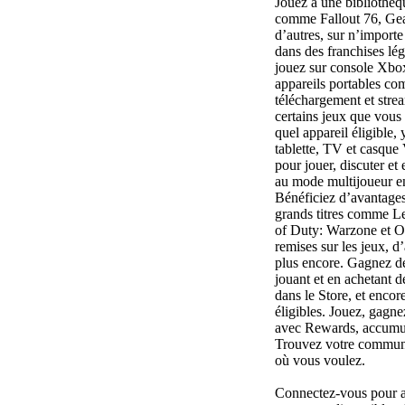
Jouez à une bibliothèq
comme Fallout 76, Gea
d’autres, sur n’import
dans des franchises lé
jouez sur console Xbox
appareils portables com
téléchargement et stre
certains jeux que vous
quel appareil éligible,
tablette, TV et casqu
pour jouer, discuter et
au mode multijoueur en
Bénéficiez d’avantages 
grands titres comme L
of Duty: Warzone et O
remises sur les jeux, d
plus encore. Gagnez d
jouant et en achetant d
dans le Store, et encor
éligibles. Jouez, gagnez
avec Rewards, accumul
Trouvez votre commun
où vous voulez.
Connectez-vous pour a