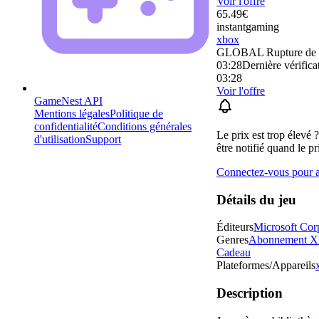
Voir l'offre
65.49
€
instantgaming
xbox
GLOBAL
Rupture de 
03:28
Dernière vérificat
03:28
Voir l'offre
GameNest API
Mentions légales
Politique de
confidentialité
Conditions générales
Le prix est trop élevé 
d'utilisation
Support
être notifié quand le pr
Connectez-vous pour aj
Détails du jeu
Éditeurs
Microsoft Cor
Genres
Abonnement X
Cadeau
Plateformes/Appareils
Description