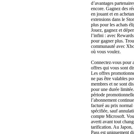
d’avantages partenaires
encore. Gagnez des r
en jouant et en achetan
extensions dans le Stor
plus pour les achats éli
Jouez, gagnez et dépe
l’infini : avec Reward
pour gagner plus. Trou
communauté avec Xbox
où vous voulez.
Connectez-vous pour 
offres qui vous sont di
Les offres promotionne
ne pas être valables po
membres et ne sont di
pour une durée limitée
période promotionnelle
l’abonnement continue
facturé au prix normal 
spécifiée, sauf annulat
compte Microsoft. Vou
averti avant tout chan
tarification. Au Japo
Pass est uniquement di