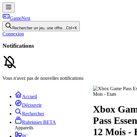
GameNest
Rechercher un jeu, une offre...
Ctrl+K
Connexion
Notifications
Vous n'avez pas de nouvelles notifications
Accueil
Découvrir
Xbox Ga
Rechercher
Pass Essen
Rubriques
BETA
Appareils
12 Mois - 
PC