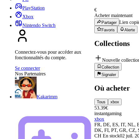
PlayStation
€
Acheter maintenant
Xbox
Lien copié
Partager
Nintendo Switch
Favoris
Alerte
Collections
Connectez-vous pour accéder aux
fonctionnalités du compte.
Nouvelle collectio
Collection
Se connecter
Nos Partenaires
Signaler
Où acheter
Kakarimm
Tous
xbox
53.39
€
instantgaming
xbox
FR, DE, ES, IT, NL, 
DK, FI, PT, GR, CZ, 
CH
En stock
02 juil. 2