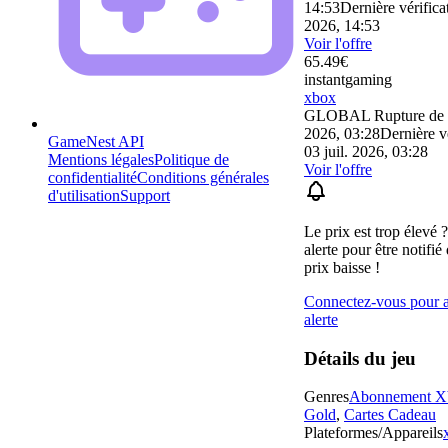
14:53
Dernière vérificat
2026, 14:53
Voir l'offre
65.49
€
instantgaming
xbox
GLOBAL
Rupture de 
2026, 03:28
Dernière vé
GameNest API
03 juil. 2026, 03:28
Mentions légales
Politique de
Voir l'offre
confidentialité
Conditions générales
d'utilisation
Support
Le prix est trop élevé 
alerte pour être notifié
prix baisse !
Connectez-vous pour a
alerte
Détails du jeu
Genres
Abonnement X
Gold
,
Cartes Cadeau
Plateformes/Appareils