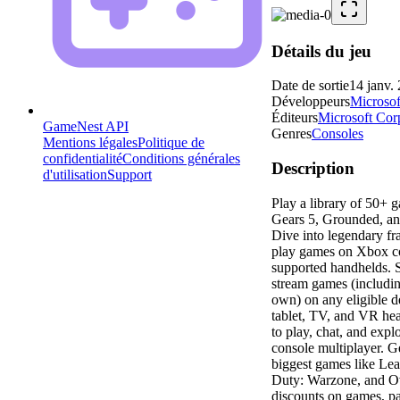
Détails du jeu
Date de sortie
14 janv.
Développeurs
Microsof
Éditeurs
Microsoft Cor
GameNest API
Genres
Consoles
Mentions légales
Politique de
confidentialité
Conditions générales
Description
d'utilisation
Support
Play a library of 50+ g
Gears 5, Grounded, an
Dive into legendary f
play games on Xbox c
supported handhelds. 
stream games (includi
own) on any eligible d
tablet, TV, and VR hea
to play, chat, and expl
console multiplayer. Ge
biggest games like Lea
Duty: Warzone, and O
discounts on games, pa