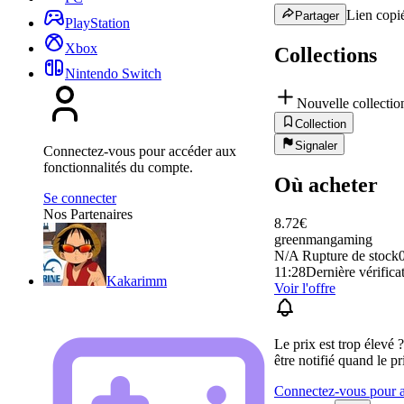
Lien copié
Partager
PlayStation
Xbox
Collections
Nintendo Switch
Nouvelle collectio
Collection
Signaler
Connectez-vous pour accéder aux
fonctionnalités du compte.
Où acheter
Se connecter
Nos Partenaires
8.72
€
greenmangaming
N/A
Rupture de stock
0
11:28
Dernière vérificat
Kakarimm
Voir l'offre
Le prix est trop élevé 
être notifié quand le pr
Connectez-vous pour aj