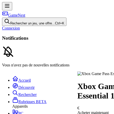
GameNest
Rechercher un jeu, une offre...
Ctrl+K
Connexion
Notifications
Vous n'avez pas de nouvelles notifications
Accueil
Xbox Gam
Découvrir
Essential
Rechercher
Rubriques
BETA
Appareils
€
Acheter maintenant
PC