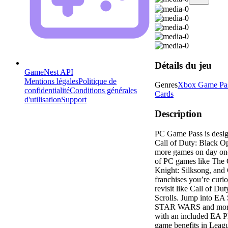
Détails du jeu
GameNest API
Mentions légales
Politique de
Genres
Xbox Game Pas
confidentialité
Conditions générales
Cards
d'utilisation
Support
Description
PC Game Pass is desig
Call of Duty: Black Op
more games on day one
of PC games like The 
Knight: Silksong, and
franchises you’re curi
revisit like Call of Du
Scrolls. Jump into E
STAR WARS and more 
with an included EA P
game benefits in Leagu