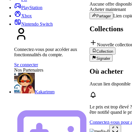
Aucune offre disponib
PlayStation
Acheter maintenant
Lien copié
Xbox
Partager
Nintendo Switch
Collections
Nouvelle collectio
Connectez-vous pour accéder aux
Collection
fonctionnalités du compte.
Signaler
Se connecter
Où acheter
Nos Partenaires
Aucun lien disponible
Kakarimm
Le prix est trop élevé 
être notifié quand le pr
Connectez-vous pour aj