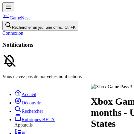
GameNest
Rechercher un jeu, une offre...
Ctrl+K
Connexion
Notifications
Vous n'avez pas de nouvelles notifications
Accueil
Xbox Game
Découvrir
months - 
Rechercher
Rubriques
BETA
States
Appareils
PC