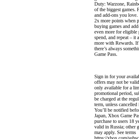
Duty: Warzone, Rainb
of the biggest games. 
and add-ons you love.
2x more points when 
buying games and add-
even more for eligible 
spend, and repeat – it a
more with Rewards. If 
there’s always somethi
Game Pass.
Sign in for your availa
offers may not be vali
only available for a li
promotional period, su
be charged at the regul
term, unless cancelled
You’ll be notified befo
Japan, Xbox Game Pass
purchase to users 18 ye
valid in Russia; other 
may apply. See terms
https://xbox.com/subsc