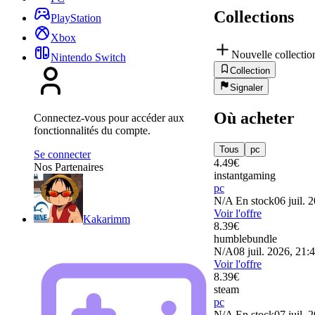
Collections
PlayStation
Xbox
Nouvelle collectio
Nintendo Switch
Collection
Signaler
Où acheter
Connectez-vous pour accéder aux
fonctionnalités du compte.
Tous
pc
Se connecter
4.49
€
Nos Partenaires
instantgaming
pc
N/A
En stock
06 juil. 
Voir l'offre
Kakarimm
8.39
€
humblebundle
N/A
08 juil. 2026, 21:
Voir l'offre
8.39
€
steam
pc
N/A
En stock
07 juil. 