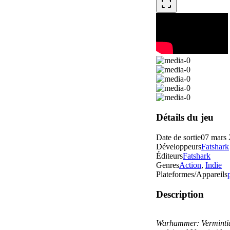
Détails du jeu
Date de sortie
07 mars
Développeurs
Fatshark
Éditeurs
Fatshark
Genres
Action
,
Indie
Plateformes/Appareils
Description
Warhammer: Verminti