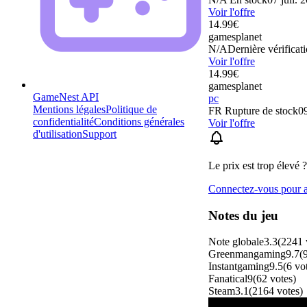
Voir l'offre
14.99
€
gamesplanet
N/A
Dernière vérificati
Voir l'offre
14.99
€
gamesplanet
GameNest API
pc
Mentions légales
Politique de
FR
Rupture de stock
09
confidentialité
Conditions générales
Voir l'offre
d'utilisation
Support
Le prix est trop élevé ?
Connectez-vous pour aj
Notes du jeu
Note globale
3.3
(
2241
Greenmangaming
9.7
(
Instantgaming
9.5
(
6
vo
Fanatical
9
(
62
votes
)
Steam
3.1
(
2164
votes
)