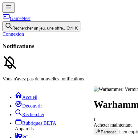
GameNest
Rechercher un jeu, une offre...
Ctrl+K
Connexion
Notifications
Vous n'avez pas de nouvelles notifications
Accueil
Warhammer
Découvrir
Rechercher
€
Rubriques
BETA
Acheter maintenant
Appareils
Lien copié
Partager
PC