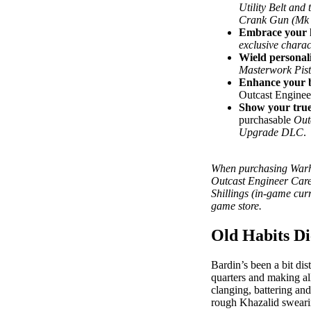
Utility Belt and
Crank Gun (Mk 
Embrace your 
exclusive charac
Wield personal
Masterwork Pis
Enhance your
Outcast Engineer
Show your true
purchasable
Out
Upgrade DLC
.
When purchasing Warh
Outcast Engineer Caree
Shillings (in-game curr
game store.
Old Habits D
Bardin’s been a bit dist
quarters and making al
clanging, battering an
rough Khazalid swearin