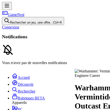
GameNest
Rechercher un jeu, une offre...
Ctrl+K
Connexion
Notifications
Vous n'avez pas de nouvelles notifications
Accueil
Découvrir
Warhamm
Rechercher
Vermintide
Rubriques
BETA
Appareils
Outcast E
PC