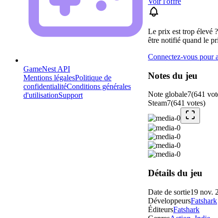
Voir l'offre
Le prix est trop élevé 
être notifié quand le pr
Connectez-vous pour aj
GameNest API
Notes du jeu
Mentions légales
Politique de
confidentialité
Conditions générales
Note globale
7
(
641
vot
d'utilisation
Support
Steam
7
(
641
votes
)
Détails du jeu
Date de sortie
19 nov. 
Développeurs
Fatshark
Éditeurs
Fatshark