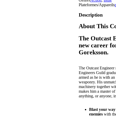
Genres
Action
,
Indie
Plateformes/Appareils
Description
About This C
The Outcast E
new career fo
Goreksson.
The Outcast Engineer 
Engineers Guild graduat
armed as he is with an
weaponry. His unmatc
machinery together wit
makes him a master of 
anything, or anyone, in
Blast your way
enemies
with th