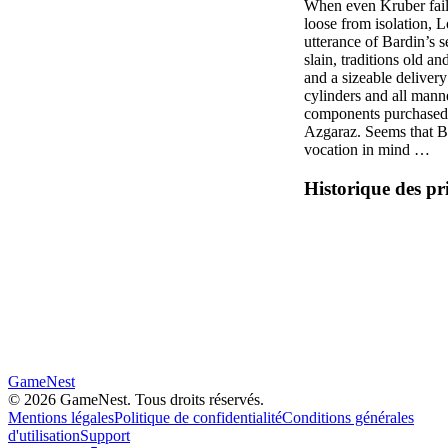
When even Kruber fail
loose from isolation,
utterance of Bardin’s se
slain, traditions old 
and a sizeable delivery
cylinders and all manne
components purchased
Azgaraz. Seems that B
vocation in mind …
Historique des pr
GameNest
©
2026
GameNest.
Tous droits réservés
.
Mentions légales
Politique de confidentialité
Conditions générales
d'utilisation
Support