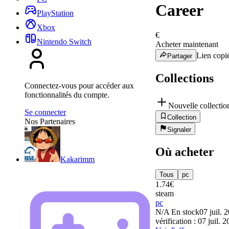
Career
PlayStation
Xbox
€
Nintendo Switch
Acheter maintenant
Lien copié
Partager
Collections
Connectez-vous pour accéder aux
fonctionnalités du compte.
Nouvelle collectio
Se connecter
Collection
Nos Partenaires
Signaler
Où acheter
Kakarimm
Tous
pc
1.74
€
steam
pc
N/A
En stock
07 juil. 
vérification : 07 juil. 