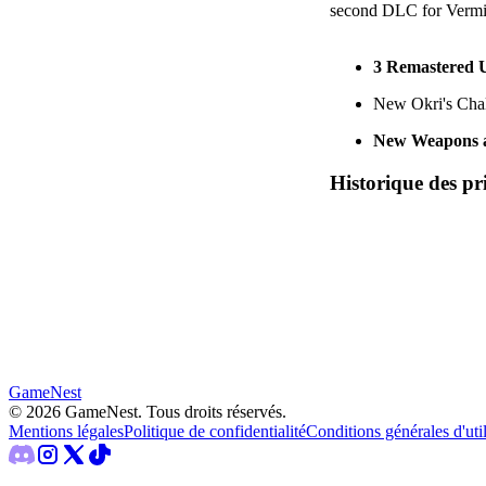
second DLC for Vermint
3 Remastered U
New Okri's Cha
New Weapons a
Historique des pr
GameNest
©
2026
GameNest.
Tous droits réservés
.
Mentions légales
Politique de confidentialité
Conditions générales d'util