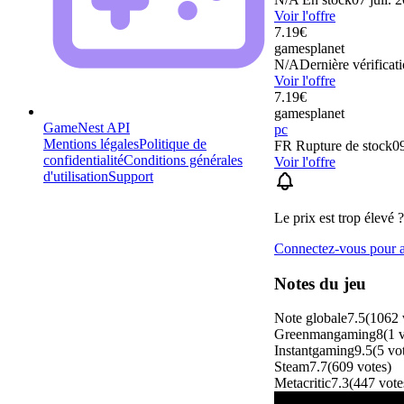
Voir l'offre
7.19
€
gamesplanet
N/A
Dernière vérificati
Voir l'offre
7.19
€
gamesplanet
GameNest API
pc
Mentions légales
Politique de
FR
Rupture de stock
09
confidentialité
Conditions générales
Voir l'offre
d'utilisation
Support
Le prix est trop élevé ?
Connectez-vous pour aj
Notes du jeu
Note globale
7.5
(
1062
Greenmangaming
8
(
1
Instantgaming
9.5
(
5
vo
Steam
7.7
(
609
votes
)
Metacritic
7.3
(
447
vote