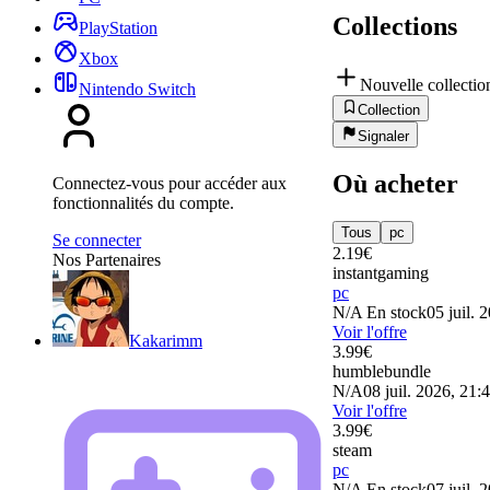
Collections
PlayStation
Xbox
Nouvelle collectio
Nintendo Switch
Collection
Signaler
Où acheter
Connectez-vous pour accéder aux
fonctionnalités du compte.
Tous
pc
Se connecter
2.19
€
Nos Partenaires
instantgaming
pc
N/A
En stock
05 juil. 
Voir l'offre
Kakarimm
3.99
€
humblebundle
N/A
08 juil. 2026, 21:
Voir l'offre
3.99
€
steam
pc
N/A
En stock
07 juil. 