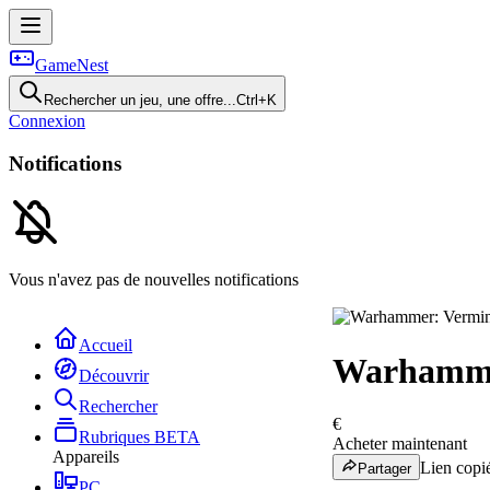
GameNest
Rechercher un jeu, une offre...
Ctrl+K
Connexion
Notifications
Vous n'avez pas de nouvelles notifications
Accueil
Warhammer
Découvrir
Rechercher
€
Rubriques
BETA
Acheter maintenant
Appareils
Lien copié
Partager
PC