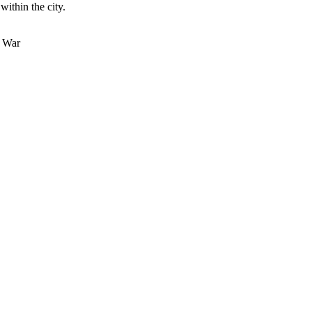
ithin the city.
f War