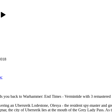
2018
pc
ds you back to Warhammer: End Times - Vermintide with 3 remastered U
ering an Ubersreik Lodestone, Olesya - the resident spy-master and grey
gmar, the city of Ubersreik lies at the mouth of the Grey Lady Pass. As 