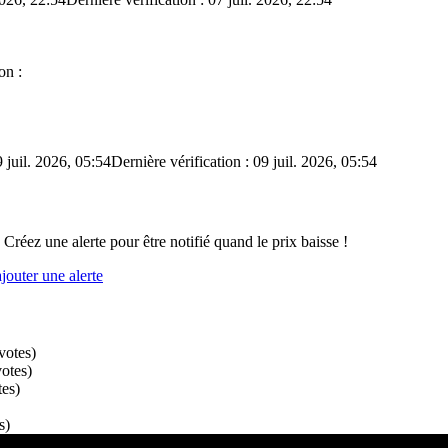
on :
 juil. 2026, 05:54
Dernière vérification : 09 juil. 2026, 05:54
 Créez une alerte pour être notifié quand le prix baisse !
outer une alerte
votes
)
votes
)
tes
)
s
)