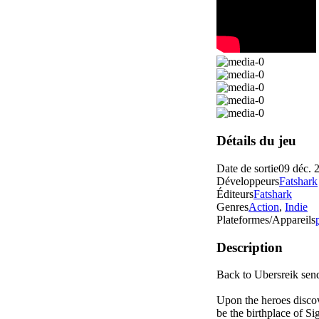
Détails du jeu
Date de sortie
09 déc. 
Développeurs
Fatshark
Éditeurs
Fatshark
Genres
Action
,
Indie
Plateformes/Appareils
Description
Back to Ubersreik sen
Upon the heroes discov
be the birthplace of Si