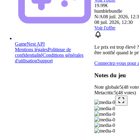
19.99
€
humblebundle
N/A
08 juil. 2026, 12:
08 juil. 2026, 12:30
Voir l'offre
GameNest API
Le prix est trop élevé 
Mentions légales
Politique de
être notifié quand le pr
confidentialité
Conditions générales
d'utilisation
Support
Connectez-vous pour aj
Notes du jeu
Note globale
5
(
48
vote
Metacritic
5
(
48
votes
)