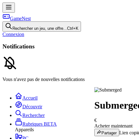
GameNest
Rechercher un jeu, une offre...
Ctrl+K
Connexion
Notifications
Vous n'avez pas de nouvelles notifications
Accueil
Submerge
Découvrir
Rechercher
€
Rubriques
BETA
Acheter maintenant
Appareils
Lien copié
Partager
PC