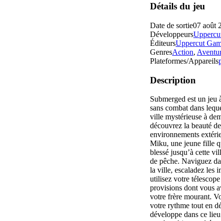
Détails du jeu
Date de sortie
07 août 
Développeurs
Uppercu
Éditeurs
Uppercut Gam
Genres
Action
,
Aventu
Plateformes/Appareils
Description
Submerged est un jeu à
sans combat dans lequ
ville mystérieuse à dem
découvrez la beauté de
environnements extéri
Miku, une jeune fille 
blessé jusqu’à cette vil
de pêche. Naviguez dan
la ville, escaladez le
utilisez votre télescop
provisions dont vous a
votre frère mourant. Vo
votre rythme tout en dé
développe dans ce lieu 