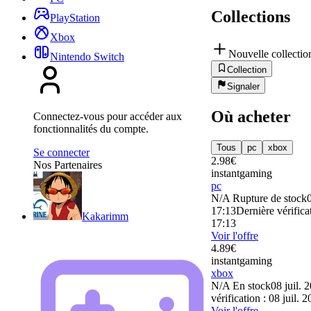
Collections
PlayStation
Xbox
Nouvelle collectio
Nintendo Switch
Collection
Signaler
Où acheter
Connectez-vous pour accéder aux
fonctionnalités du compte.
Tous
pc
xbox
Se connecter
2.98
€
Nos Partenaires
instantgaming
pc
N/A
Rupture de stock
0
17:13
Dernière vérificat
Kakarimm
17:13
Voir l'offre
4.89
€
instantgaming
xbox
N/A
En stock
08 juil. 
vérification : 08 juil. 
Voir l'offre