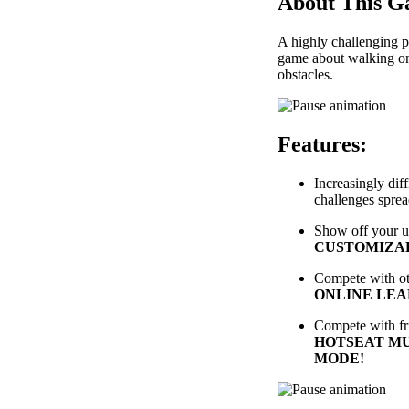
About This 
A highly challenging 
game about walking on
obstacles.
Features:
Increasingly diff
challenges spre
Show off your u
CUSTOMIZAB
Compete with ot
ONLINE LE
Compete with fr
HOTSEAT M
MODE!