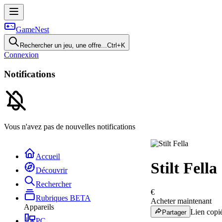
GameNest
Rechercher un jeu, une offre...
Ctrl+K
Connexion
Notifications
Vous n'avez pas de nouvelles notifications
Accueil
Stilt Fella
Découvrir
Rechercher
€
Rubriques
BETA
Acheter maintenant
Appareils
Lien copié
Partager
PC