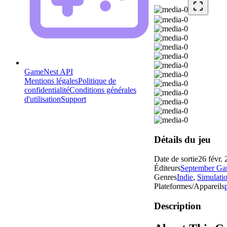
GameNest API
Mentions légales
Politique de
confidentialité
Conditions générales
d'utilisation
Support
Détails du jeu
Date de sortie
26 févr.
Éditeurs
September Ga
Genres
Indie
,
Simulati
Plateformes/Appareils
Description