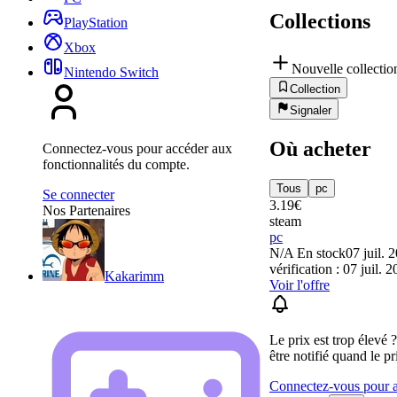
Collections
PlayStation
Xbox
Nouvelle collectio
Nintendo Switch
Collection
Signaler
Où acheter
Connectez-vous pour accéder aux
fonctionnalités du compte.
Tous
pc
Se connecter
3.19
€
Nos Partenaires
steam
pc
N/A
En stock
07 juil. 
vérification : 07 juil. 
Kakarimm
Voir l'offre
Le prix est trop élevé 
être notifié quand le pr
Connectez-vous pour aj