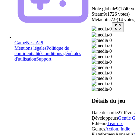
Note globale
9
(
1740
vo
Steam
9
(
1726
votes
)
Metacritic
7.9
(
14
votes
GameNest API
Mentions légales
Politique de
confidentialité
Conditions générales
d'utilisation
Support
Détails du jeu
Date de sortie
27 févr.
Développeurs
Gentle G
Éditeurs
Team17
Genres
Action
,
Indie
Plateformes/Appareils