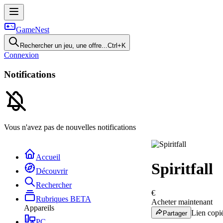
GameNest
Rechercher un jeu, une offre...
Ctrl+K
Connexion
Notifications
Vous n'avez pas de nouvelles notifications
Accueil
Spiritfall
Découvrir
Rechercher
€
Rubriques
BETA
Acheter maintenant
Appareils
Lien copié
Partager
PC