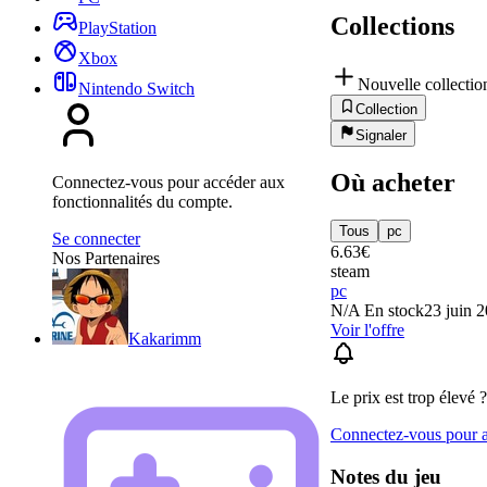
Collections
PlayStation
Xbox
Nouvelle collectio
Nintendo Switch
Collection
Signaler
Où acheter
Connectez-vous pour accéder aux
fonctionnalités du compte.
Tous
pc
Se connecter
6.63
€
Nos Partenaires
steam
pc
N/A
En stock
23 juin 
Voir l'offre
Kakarimm
Le prix est trop élevé ?
Connectez-vous pour aj
Notes du jeu