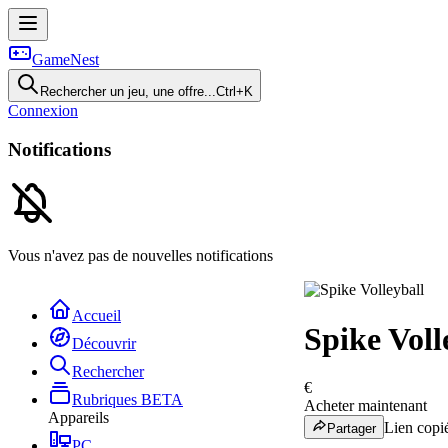
GameNest
Rechercher un jeu, une offre...
Ctrl+K
Connexion
Notifications
Vous n'avez pas de nouvelles notifications
Accueil
Spike Voll
Découvrir
Rechercher
€
Rubriques
BETA
Acheter maintenant
Appareils
Lien copié
Partager
PC