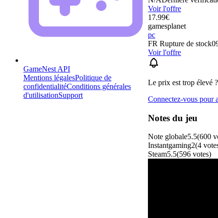
Voir l'offre
17.99
€
gamesplanet
pc
FR
Rupture de stock
09
Voir l'offre
GameNest API
Mentions légales
Politique de
Le prix est trop élevé ?
confidentialité
Conditions générales
d'utilisation
Support
Connectez-vous pour aj
Notes du jeu
Note globale
5.5
(
600
v
Instantgaming
2
(
4
vote
Steam
5.5
(
596
votes
)