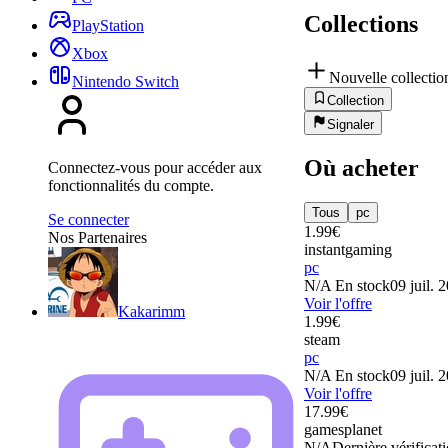
Collections
PlayStation
Xbox
Nouvelle collectio
Nintendo Switch
Collection
Signaler
Où acheter
Connectez-vous pour accéder aux
fonctionnalités du compte.
Tous
pc
Se connecter
1.99
€
Nos Partenaires
instantgaming
pc
N/A
En stock
09 juil. 
Voir l'offre
Kakarimm
1.99
€
steam
pc
N/A
En stock
09 juil. 
Voir l'offre
17.99
€
gamesplanet
N/A
Dernière vérificati