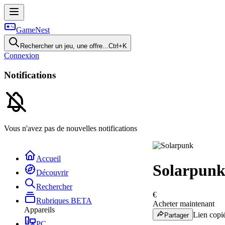
GameNest
Rechercher un jeu, une offre...
Ctrl+K
Connexion
Notifications
Vous n'avez pas de nouvelles notifications
Accueil
Solarpun
Découvrir
Rechercher
€
Rubriques
BETA
Acheter maintenant
Appareils
Lien copié
Partager
PC