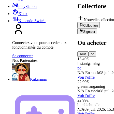
Collections
PlayStation
Xbox
Nouvelle collectio
Nintendo Switch
Collection
Signaler
Où acheter
Connectez-vous pour accéder aux
fonctionnalités du compte.
Tous
pc
Se connecter
13.49
€
Nos Partenaires
instantgaming
pc
N/A
En stock
08 juil. 
Voir l'offre
Kakarimm
22.99
€
greenmangaming
N/A
En stock
08 juil. 
Voir l'offre
22.99
€
humblebundle
N/A
09 juil. 2026, 15:
Voir l'offre