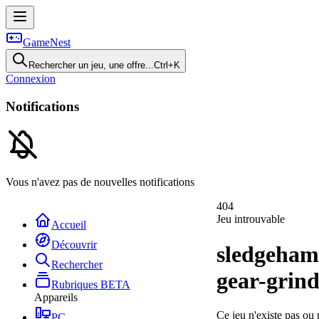
GameNest
Rechercher un jeu, une offre...
Ctrl+K
Connexion
Notifications
Vous n'avez pas de nouvelles notifications
404
Jeu introuvable
Accueil
Découvrir
sledgeha
Rechercher
gear-grin
Rubriques
BETA
Appareils
Ce jeu n'existe pas ou 
PC