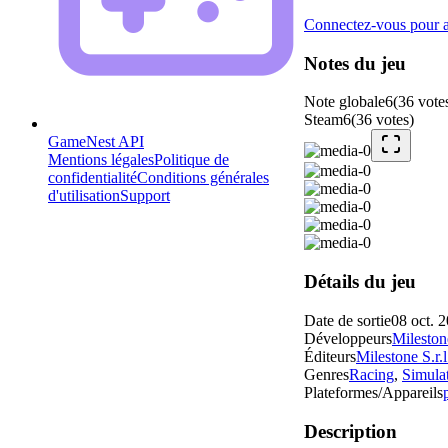
Connectez-vous pour aj
Notes du jeu
Note globale
6
(
36
vote
Steam
6
(
36
votes
)
GameNest API
Mentions légales
Politique de
confidentialité
Conditions générales
d'utilisation
Support
Détails du jeu
Date de sortie
08 oct. 
Développeurs
Milestone
Éditeurs
Milestone S.r.l
Genres
Racing
,
Simula
Plateformes/Appareils
Description