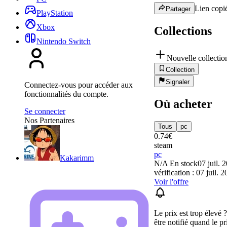
Lien copié
Partager
PlayStation
Xbox
Collections
Nintendo Switch
Nouvelle collectio
Collection
Signaler
Connectez-vous pour accéder aux
fonctionnalités du compte.
Où acheter
Se connecter
Nos Partenaires
Tous
pc
0.74
€
steam
pc
Kakarimm
N/A
En stock
07 juil. 
vérification : 07 juil. 
Voir l'offre
Le prix est trop élevé 
être notifié quand le pr