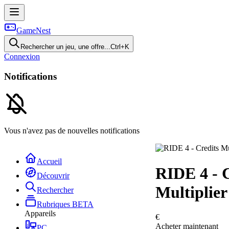
GameNest
Rechercher un jeu, une offre...
Ctrl+K
Connexion
Notifications
Vous n'avez pas de nouvelles notifications
Accueil
RIDE 4 - C
Découvrir
Multiplier
Rechercher
Rubriques
BETA
Appareils
€
Acheter maintenant
PC