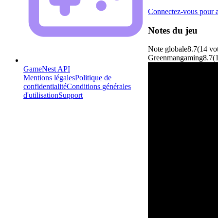
Connectez-vous pour aj
Notes du jeu
Note globale
8.7
(
14
vo
Greenmangaming
8.7
(
GameNest API
Mentions légales
Politique de
confidentialité
Conditions générales
d'utilisation
Support