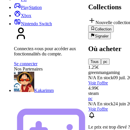
Collections
PlayStation
Xbox
Nouvelle collectio
Nintendo Switch
Collection
Signaler
Où acheter
Connectez-vous pour accéder aux
fonctionnalités du compte.
Tous
pc
Se connecter
1.25
€
Nos Partenaires
greenmangaming
N/A
En stock
09 juil. 
Voir l'offre
4.99
€
Kakarimm
steam
pc
N/A
En stock
24 juin 
Voir l'offre
Le prix est trop élevé ?