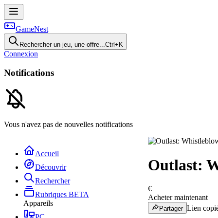
GameNest
Rechercher un jeu, une offre...
Ctrl+K
Connexion
Notifications
Vous n'avez pas de nouvelles notifications
Accueil
Outlast: 
Découvrir
Rechercher
€
Rubriques
BETA
Acheter maintenant
Appareils
Lien copié
Partager
PC