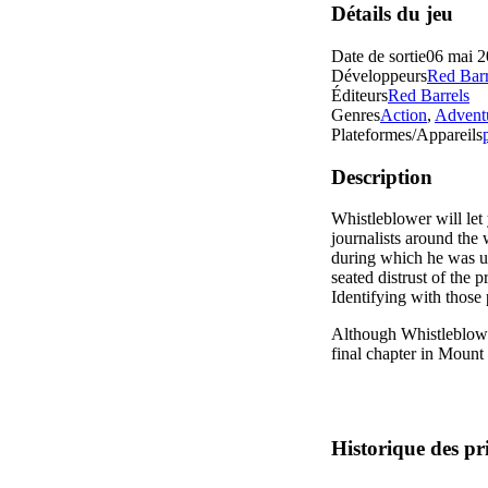
Détails du jeu
Date de sortie
06 mai 
Développeurs
Red Barr
Éditeurs
Red Barrels
Genres
Action
,
Advent
Plateformes/Appareils
Description
Whistleblower will le
journalists around the
during which he was un
seated distrust of the 
Identifying with those
Although Whistleblower t
final chapter in Mount
Historique des pr