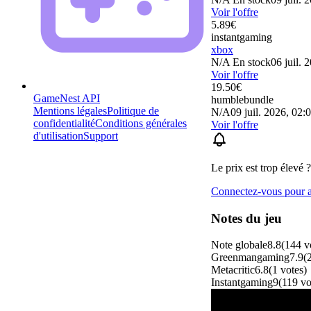
Voir l'offre
5.89
€
instantgaming
xbox
N/A
En stock
06 juil. 
Voir l'offre
19.50
€
GameNest API
humblebundle
Mentions légales
Politique de
N/A
09 juil. 2026, 02:
confidentialité
Conditions générales
Voir l'offre
d'utilisation
Support
Le prix est trop élevé ?
Connectez-vous pour aj
Notes du jeu
Note globale
8.8
(
144
v
Greenmangaming
7.9
(
Metacritic
6.8
(
1
votes
)
Instantgaming
9
(
119
vo