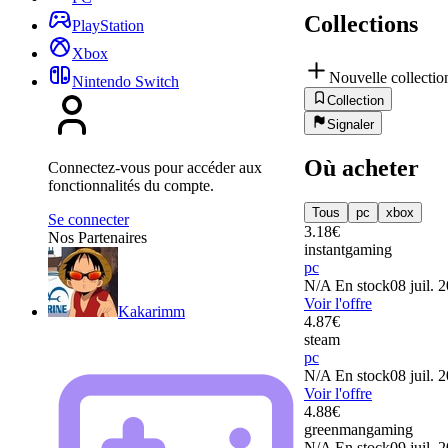
Collections
PlayStation
Xbox
Nouvelle collectio
Nintendo Switch
Collection
Signaler
Où acheter
Connectez-vous pour accéder aux
fonctionnalités du compte.
Tous
pc
xbox
Se connecter
3.18
€
Nos Partenaires
instantgaming
pc
N/A
En stock
08 juil. 
Voir l'offre
Kakarimm
4.87
€
steam
pc
N/A
En stock
08 juil. 
Voir l'offre
4.88
€
greenmangaming
N/A
En stock
09 juil. 