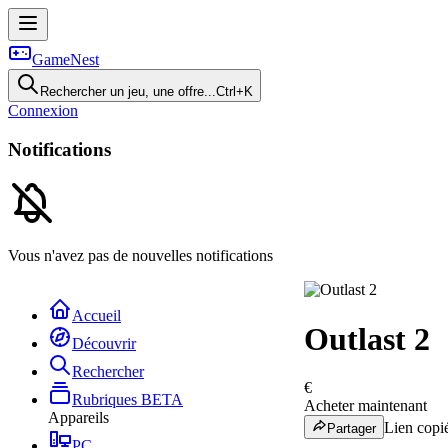
GameNest
Rechercher un jeu, une offre...
Ctrl+K
Connexion
Notifications
Vous n'avez pas de nouvelles notifications
Accueil
Outlast 2
Découvrir
Rechercher
€
Rubriques
BETA
Acheter maintenant
Appareils
Lien copié
Partager
PC