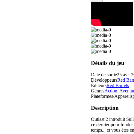
Détails du jeu
Date de sortie
25 avr. 
Développeurs
Red Barr
Éditeurs
Red Barrels
Genres
Action
,
Aventu
Plateformes/Appareils
Description
Outlast 2 introduit Su
ce dernier pour fonder 
temps... et vous êtes e