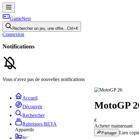
GameNest
Rechercher un jeu, une offre...
Ctrl+K
Connexion
Notifications
Vous n'avez pas de nouvelles notifications
Accueil
MotoGP 2
Découvrir
Rechercher
€
Rubriques
BETA
Acheter maintenant
Appareils
Lien copié
Partager
PC