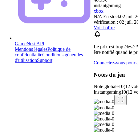
instantgaming
xbox
N/A
En stock
02 juil. 
vérification : 02 juil. 
Voir l'offre
GameNest API
Le prix est trop élevé 
Mentions légales
Politique de
être notifié quand le pr
confidentialité
Conditions générales
d'utilisation
Support
Connectez-vous pour aj
Notes du jeu
Note globale
10
(
12
vot
Instantgaming
10
(
12
vo