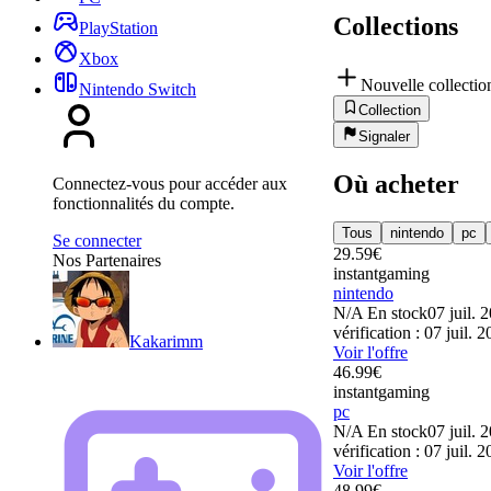
Collections
PlayStation
Xbox
Nouvelle collectio
Nintendo Switch
Collection
Signaler
Où acheter
Connectez-vous pour accéder aux
fonctionnalités du compte.
Tous
nintendo
pc
Se connecter
29.59
€
Nos Partenaires
instantgaming
nintendo
N/A
En stock
07 juil. 
vérification : 07 juil. 
Kakarimm
Voir l'offre
46.99
€
instantgaming
pc
N/A
En stock
07 juil. 
vérification : 07 juil. 
Voir l'offre
48.99
€