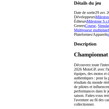
Détails du jeu
Date de sortie
29 avr. 
Développeurs
Milestone
Éditeurs
Milestone S.r.l
Genres
Course
,
Simula
Multijoueur multiplat
Plateformes/Appareils
Description
Championnat 2
Découvrez toute l'inte
2026 MotoGP, avec l'int
équipes, des motos et d
authentiques : pour la p
résultats du monde réel
de pilotes et influence
performances dans le je
saison. Faites-vous re
l'aventure au fil des 
collectionner.