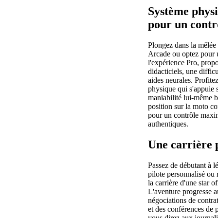
Système physi
pour un contrô
Plongez dans la mêlée 
Arcade ou optez pour 
l'expérience Pro, prop
didacticiels, une diffic
aides neurales. Profit
physique qui s'appuie 
maniabilité lui-même ba
position sur la moto c
pour un contrôle maxi
authentiques.
Une carrière 
Passez de débutant à l
pilote personnalisé ou 
la carrière d'une star 
L'aventure progresse au
négociations de contra
et des conférences de 
vous direz aux journali