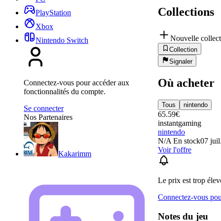
Collections
PlayStation
Xbox
Nouvelle collec
Nintendo Switch
Collection
Signaler
Où acheter
Connectez-vous pour accéder aux
fonctionnalités du compte.
Tous
nintendo
Se connecter
65.59
€
Nos Partenaires
instantgaming
nintendo
N/A
En stock
07 jui
Voir l'offre
Kakarimm
Le prix est trop élev
Connectez-vous pour
Notes du jeu