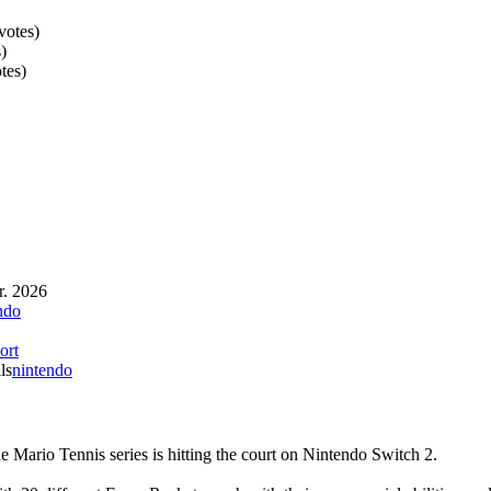
votes
)
s
)
tes
)
r. 2026
ndo
ort
ls
nintendo
the Mario Tennis series is hitting the court on Nintendo Switch 2.