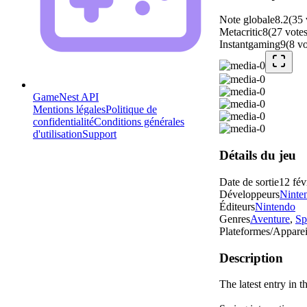
Note globale
8.2
(
35
Metacritic
8
(
27
vote
Instantgaming
9
(
8
vo
GameNest API
Mentions légales
Politique de
confidentialité
Conditions générales
d'utilisation
Support
Détails du jeu
Date de sortie
12 fév
Développeurs
Ninte
Éditeurs
Nintendo
Genres
Aventure
,
Sp
Plateformes/Apparei
Description
The latest entry in 