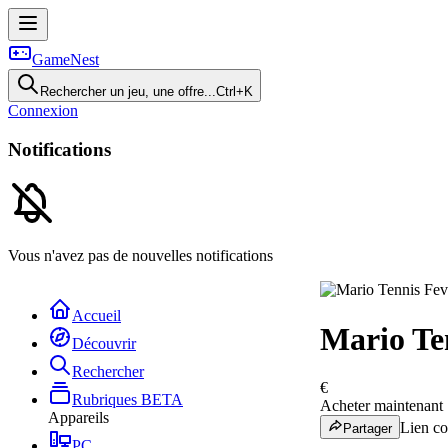
GameNest
Rechercher un jeu, une offre...
Ctrl+K
Connexion
Notifications
Vous n'avez pas de nouvelles notifications
Accueil
Mario Te
Découvrir
Rechercher
€
Rubriques
BETA
Acheter maintenant
Appareils
Lien co
Partager
PC