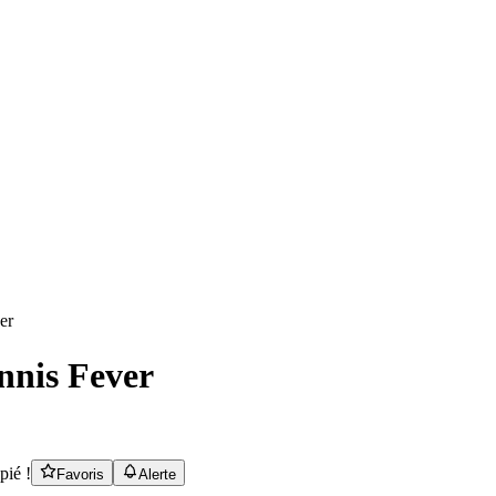
nnis Fever
pié !
Favoris
Alerte