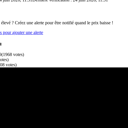
 élevé ? Créez une alerte pour être notifié quand le prix baisse !
 pour ajouter une alerte
u
9
(
1968
votes
)
otes
)
08
votes
)