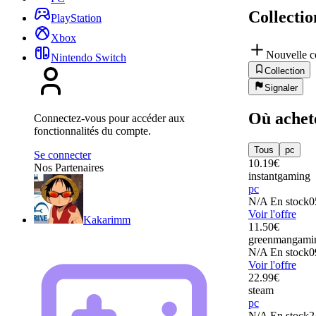
Collectio
PlayStation
Xbox
Nouvelle c
Nintendo Switch
Collection
Signaler
Où achet
Connectez-vous pour accéder aux
fonctionnalités du compte.
Tous
pc
Se connecter
10.19
€
Nos Partenaires
instantgaming
pc
N/A
En stock
0
Voir l'offre
Kakarimm
11.50
€
greenmangami
N/A
En stock
0
Voir l'offre
22.99
€
steam
pc
N/A
En stock
2