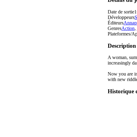
Date de sortie
1
Développeurs
Éditeurs
Annapu
Genres
Action
,
Plateformes/Ap
Description
A woman, summo
increasingly da
Now you are inv
with new riddle
Historique 