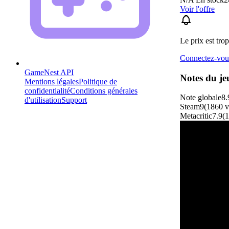
Voir l'offre
Le prix est trop
Connectez-vous
GameNest API
Notes du je
Mentions légales
Politique de
confidentialité
Conditions générales
Note globale
8.
d'utilisation
Support
Steam
9
(
1860
v
Metacritic
7.9
(
1