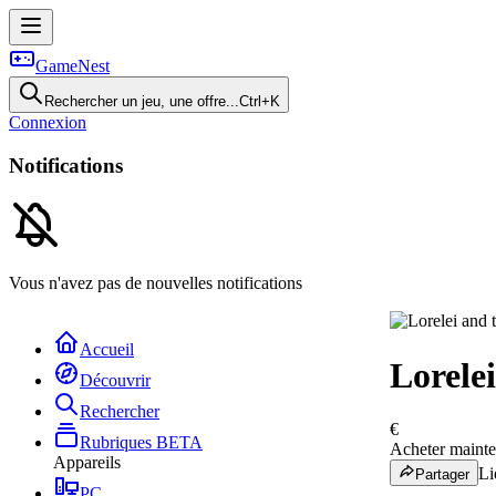
GameNest
Rechercher un jeu, une offre...
Ctrl+K
Connexion
Notifications
Vous n'avez pas de nouvelles notifications
Accueil
Lorele
Découvrir
Rechercher
€
Rubriques
BETA
Acheter mainte
Appareils
Li
Partager
PC