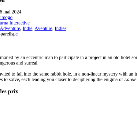
6 mai 2024
Simogo
rna Interactive
Adventure
,
Indie
,
Aventure
,
Indies
pareils
pc
ned by an eccentric man to participate in a project in an old hotel so
ngerous and surreal.
ited to fall into the same rabbit hole, in a non-linear mystery with a
s to solve, each leading you closer to deciphering the enigma of
Lorele
des prix