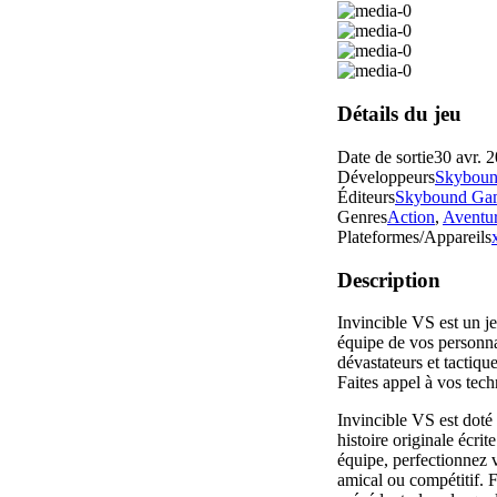
Détails du jeu
Date de sortie
30 avr. 
Développeurs
Skybou
Éditeurs
Skybound Ga
Genres
Action
,
Aventu
Plateformes/Appareils
Description
Invincible VS est un j
équipe de vos personna
dévastateurs et tactiqu
Faites appel à vos tech
Invincible VS est doté
histoire originale écri
équipe, perfectionnez
amical ou compétitif. 