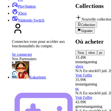
Collections
PlayStation
Xbox
Nouvelle collectio
Nintendo Switch
Collection
Signaler
Où acheter
Connectez-vous pour accéder aux
fonctionnalités du compte.
Tous
xbox
pc
Se connecter
33.49
€
Nos Partenaires
instantgaming
xbox
N/A
En stock
03 juil. 
Voir l'offre
Kakarimm
35.99
€
instantgaming
pc
N/A
En stock
04 juil. 
Voir l'offre
43.99
€
greenmangaming
N/A
En stock
09 juil. 