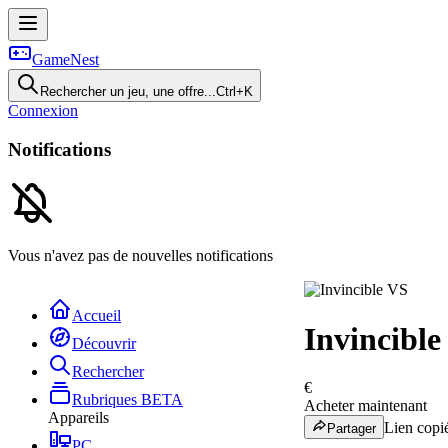
GameNest
Rechercher un jeu, une offre...
Ctrl+K
Connexion
Notifications
Vous n'avez pas de nouvelles notifications
Accueil
Invincible
Découvrir
Rechercher
€
Rubriques
BETA
Acheter maintenant
Appareils
Lien copié
Partager
PC