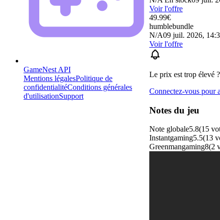
Voir l'offre
49.99
€
humblebundle
N/A
09 juil. 2026, 14:
Voir l'offre
GameNest API
Le prix est trop élevé ?
Mentions légales
Politique de
confidentialité
Conditions générales
Connectez-vous pour aj
d'utilisation
Support
Notes du jeu
Note globale
5.8
(
15
vo
Instantgaming
5.5
(
13
v
Greenmangaming
8
(
2