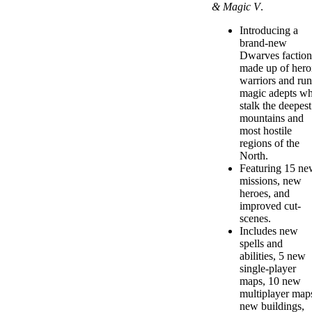
& Magic V
.
Introducing a
brand-new
Dwarves faction
made up of hero
warriors and ru
magic adepts w
stalk the deepest
mountains and
most hostile
regions of the
North.
Featuring 15 n
missions, new
heroes, and
improved cut-
scenes.
Includes new
spells and
abilities, 5 new
single-player
maps, 10 new
multiplayer map
new buildings,