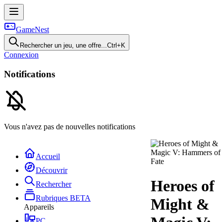
GameNest
Rechercher un jeu, une offre...
Ctrl+K
Connexion
Notifications
Vous n'avez pas de nouvelles notifications
Accueil
Découvrir
Heroes of
Rechercher
Rubriques
BETA
Might &
Appareils
PC