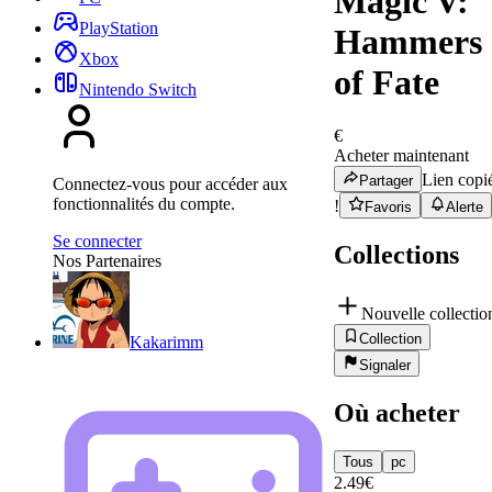
Magic V:
PlayStation
Hammers
Xbox
of Fate
Nintendo Switch
€
Acheter maintenant
Lien copi
Partager
Connectez-vous pour accéder aux
fonctionnalités du compte.
!
Favoris
Alerte
Se connecter
Collections
Nos Partenaires
Nouvelle collectio
Collection
Kakarimm
Signaler
Où acheter
Tous
pc
2.49
€