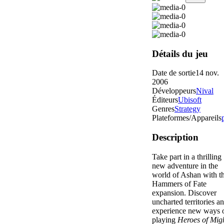
Détails du jeu
Date de sortie
14 nov.
2006
Développeurs
Nival
Éditeurs
Ubisoft
Genres
Strategy
Plateformes/Appareils
Description
Take part in a thrilling
new adventure in the
world of Ashan with t
Hammers of Fate
expansion. Discover
uncharted territories a
experience new ways 
playing
Heroes of Mig