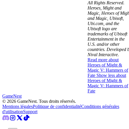
All Rights Reserved.
Heroes, Might and
Magic, Heroes of Migh
and Magic, Ubisoft,
Ubi.com, and the
Ubisoft logo are
trademarks of Ubisoft
Entertainment in the
U.S. and/or other
countries. Developed 
Nival Interactive.
Read more about
Heroes of Might &
Magic V: Hammers of
Fate
Show less about
Heroes of Might &
Magic V: Hammers of
Fate
GameNest
©
2026
GameNest.
Tous droits réservés
.
Mentions légales
Politique de confidentialité
Conditions générales
d'utilisation
Support