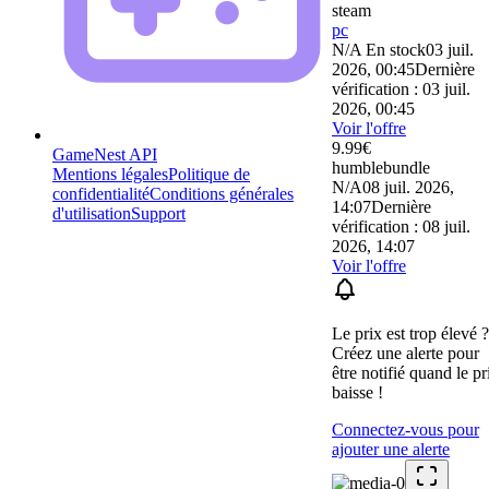
steam
pc
N/A
En stock
03 juil.
2026, 00:45
Dernière
vérification : 03 juil.
2026, 00:45
Voir l'offre
9.99
€
GameNest API
humblebundle
Mentions légales
Politique de
N/A
08 juil. 2026,
confidentialité
Conditions générales
14:07
Dernière
d'utilisation
Support
vérification : 08 juil.
2026, 14:07
Voir l'offre
Le prix est trop élevé ?
Créez une alerte pour
être notifié quand le pr
baisse !
Connectez-vous pour
ajouter une alerte