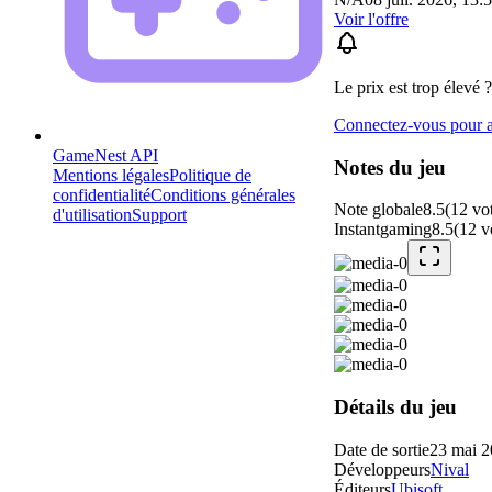
Voir l'offre
Le prix est trop élevé ?
Connectez-vous pour aj
GameNest API
Notes du jeu
Mentions légales
Politique de
confidentialité
Conditions générales
Note globale
8.5
(
12
vo
d'utilisation
Support
Instantgaming
8.5
(
12
v
Détails du jeu
Date de sortie
23 mai 
Développeurs
Nival
Éditeurs
Ubisoft