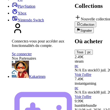
Collections
PlayStation
Xbox
Nouvelle collectio
Nintendo Switch
Collection
Signaler
Où acheter
Connectez-vous pour accéder aux
fonctionnalités du compte.
Tous
pc
Se connecter
2.49
€
Nos Partenaires
steam
pc
N/A
En stock
03 juil. 
Voir l'offre
Kakarimm
7.49
€
instantgaming
pc
N/A
En stock
08 juil. 
Voir l'offre
9.99
€
humblebundle
N/A
08 juil. 2026, 13: