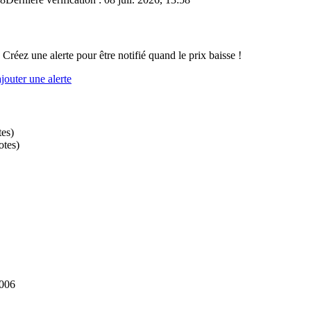
 Créez une alerte pour être notifié quand le prix baisse !
outer une alerte
tes
)
otes
)
2006