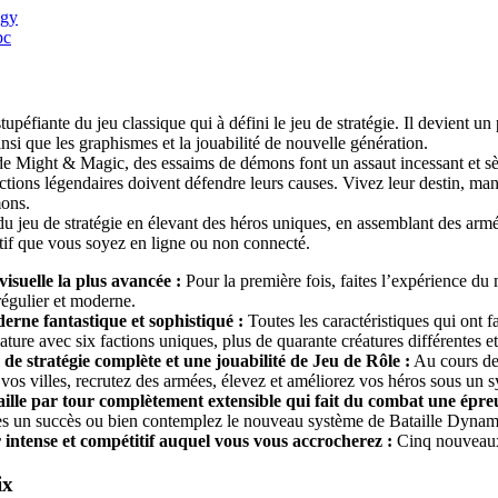
egy
pc
stupéfiante du jeu classique qui à défini le jeu de stratégie. Il devient
insi que les graphismes et la jouabilité de nouvelle génération.
e Might & Magic, des essaims de démons font un assaut incessant et sème
ctions légendaires doivent défendre leurs causes. Vivez leur destin, man
mons.
 jeu de stratégie en élevant des héros uniques, en assemblant des arm
ctif que vous soyez en ligne ou non connecté.
visuelle la plus avancée :
Pour la première fois, faites l’expérience 
régulier et moderne.
rne fantastique et sophistiqué :
Toutes les caractéristiques qui ont f
ature avec six factions uniques, plus de quarante créatures différentes 
de stratégie complète et une jouabilité de Jeu de Rôle :
Au cours de 
ez vos villes, recrutez des armées, élevez et améliorez vos héros sous un
ille par tour complètement extensible qui fait du combat une épreu
es un succès ou bien contemplez le nouveau système de Bataille Dynami
intense et compétitif auquel vous vous accrocherez :
Cinq nouveaux 
ix