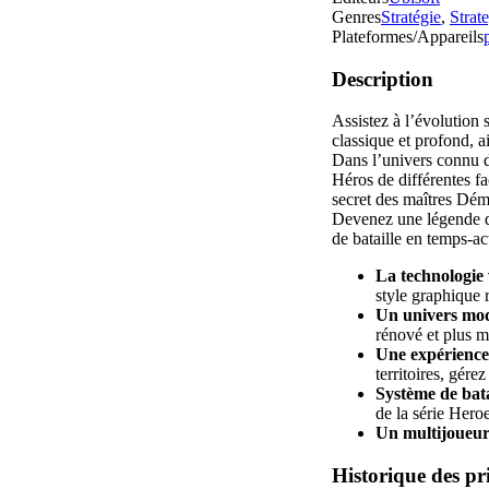
Genres
Stratégie
,
Strat
Plateformes/Appareils
Description
Assistez à l’évolution 
classique et profond, a
Dans l’univers connu d
Héros de différentes fa
secret des maîtres Dé
Devenez une légende du
de bataille en temps-a
La technologie 
style graphique 
Un univers mode
rénové et plus m
Une expérience 
territoires, gér
Système de bata
de la série Hero
Un multijoueur 
Historique des pr