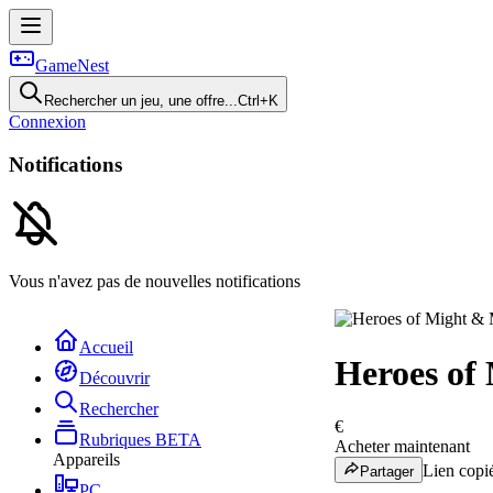
GameNest
Rechercher un jeu, une offre...
Ctrl+K
Connexion
Notifications
Vous n'avez pas de nouvelles notifications
Accueil
Heroes of
Découvrir
Rechercher
€
Rubriques
BETA
Acheter maintenant
Appareils
Lien copié
Partager
PC