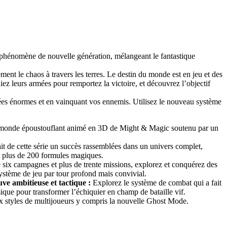
 un phénomène de nouvelle génération, mélangeant le fantastique
nt le chaos à travers les terres. Le destin du monde est en jeu et des
iez leurs armées pour remportez la victoire, et découvrez l’objectif
ées énormes et en vainquant vos ennemis. Utilisez le nouveau système
du monde époustouflant animé en 3D de Might & Magic soutenu par un
ait de cette série un succès rassemblées dans un univers complet,
et plus de 200 formules magiques.
six campagnes et plus de trente missions, explorez et conquérez des
 système de jeu par tour profond mais convivial.
ve ambitieuse et tactique :
Explorez le système de combat qui a fait
que pour transformer l’échiquier en champ de bataille vif.
styles de multijoueurs y compris la nouvelle Ghost Mode.