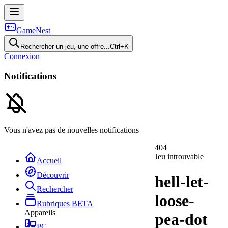
GameNest
Rechercher un jeu, une offre...
Ctrl+K
Connexion
Notifications
Vous n'avez pas de nouvelles notifications
404
Jeu introuvable
Accueil
Découvrir
hell-let-
Rechercher
loose-
Rubriques
BETA
Appareils
pea-dot
PC