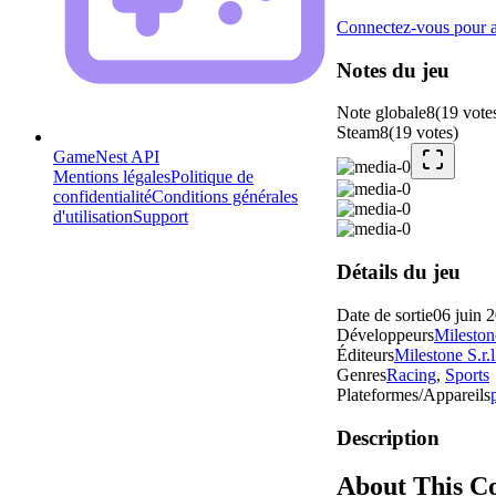
Connectez-vous pour aj
Notes du jeu
Note globale
8
(
19
vote
Steam
8
(
19
votes
)
GameNest API
Mentions légales
Politique de
confidentialité
Conditions générales
d'utilisation
Support
Détails du jeu
Date de sortie
06 juin 
Développeurs
Milestone
Éditeurs
Milestone S.r.l
Genres
Racing
,
Sports
Plateformes/Appareils
Description
About This C