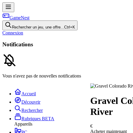
GameNest
Rechercher un jeu, une offre...
Ctrl+K
Connexion
Notifications
Vous n'avez pas de nouvelles notifications
Accueil
Gravel Co
Découvrir
River
Rechercher
Rubriques
BETA
Appareils
€
Acheter maintenant
PC