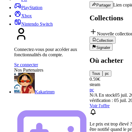
Lien copié
Partager
PlayStation
Xbox
Collections
Nintendo Switch
Nouvelle collectio
Collection
Signaler
Connectez-vous pour accéder aux
fonctionnalités du compte.
Où acheter
Se connecter
Nos Partenaires
Tous
pc
0.59
€
steam
pc
Kakarimm
N/A
En stock
05 juil. 
vérification : 05 juil. 
Voir l'offre
Le prix est trop élevé 
être notifié quand le pr