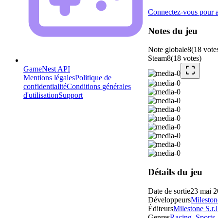
Connectez-vous pour aj
Notes du jeu
Note globale
8
(
18
vote
Steam
8
(
18
votes
)
GameNest API
Mentions légales
Politique de
confidentialité
Conditions générales
d'utilisation
Support
Détails du jeu
Date de sortie
23 mai 
Développeurs
Milestone
Éditeurs
Milestone S.r.l
Genres
Racing
,
Sports