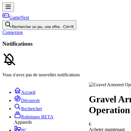
GameNest
Rechercher un jeu, une offre...
Ctrl+K
Connexion
Notifications
Vous n'avez pas de nouvelles notifications
Accueil
Gravel A
Découvrir
Operation
Rechercher
Rubriques
BETA
Appareils
€
Acheter maintenant
PC