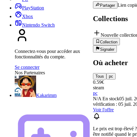
Lien copié
Partager
PlayStation
Xbox
Collections
Nintendo Switch
Nouvelle collectio
Collection
Signaler
Connectez-vous pour accéder aux
fonctionnalités du compte.
Où acheter
Se connecter
Nos Partenaires
Tous
pc
0.59
€
steam
pc
Kakarimm
N/A
En stock
05 juil. 
vérification : 05 juil. 
Voir l'offre
Le prix est trop élevé 
être notifié quand le pr