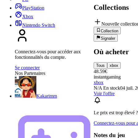
Collections
PlayStation
Xbox
Nouvelle collectio
Nintendo Switch
Collection
Signaler
Où acheter
Connectez-vous pour accéder aux
fonctionnalités du compte.
Tous
xbox
Se connecter
48.59
€
Nos Partenaires
instantgaming
xbox
N/A
En stock
04 juil. 
Voir l'offre
Kakarimm
Le prix est trop élevé ?
Connectez-vous pour aj
Notes du jeu