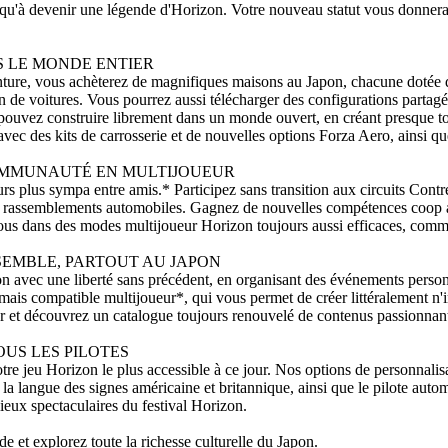
qu'à devenir une légende d'Horizon. Votre nouveau statut vous donnera
S LE MONDE ENTIER
ture, vous achèterez de magnifiques maisons au Japon, chacune dotée d'
on de voitures. Vous pourrez aussi télécharger des configurations partag
ouvez construire librement dans un monde ouvert, en créant presque t
avec des kits de carrosserie et de nouvelles options Forza Aero, ainsi que 
OMMUNAUTÉ EN MULTIJOUEUR
ours plus sympa entre amis.* Participez sans transition aux circuits Con
s rassemblements automobiles. Gagnez de nouvelles compétences coop a
s dans des modes multijoueur Horizon toujours aussi efficaces, comme 
SEMBLE, PARTOUT AU JAPON
n avec une liberté sans précédent, en organisant des événements personn
ais compatible multijoueur*, qui vous permet de créer littéralement n
r et découvrez un catalogue toujours renouvelé de contenus passionnan
OUS LES PILOTES
tre jeu Horizon le plus accessible à ce jour. Nos options de personnali
 la langue des signes américaine et britannique, ainsi que le pilote aut
lieux spectaculaires du festival Horizon.
 et explorez toute la richesse culturelle du Japon.