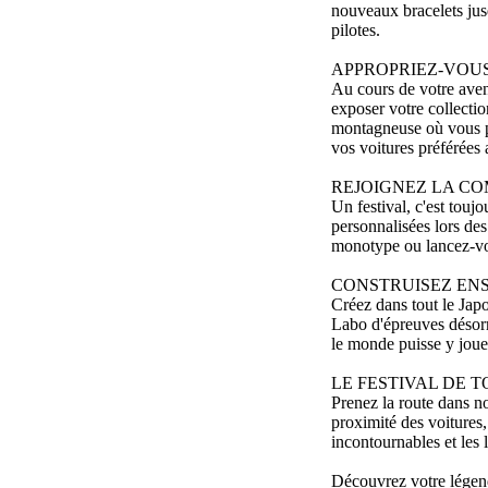
nouveaux bracelets jus
pilotes.
APPROPRIEZ-VOU
Au cours de votre aven
exposer votre collecti
montagneuse où vous p
vos voitures préférées 
REJOIGNEZ LA C
Un festival, c'est touj
personnalisées lors de
monotype ou lancez-vou
CONSTRUISEZ EN
Créez dans tout le Japo
Labo d'épreuves désorm
le monde puisse y joue
LE FESTIVAL DE T
Prenez la route dans no
proximité des voitures,
incontournables et les 
Découvrez votre légende