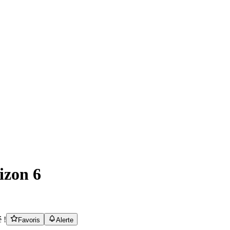
izon 6
 !
Favoris
Alerte