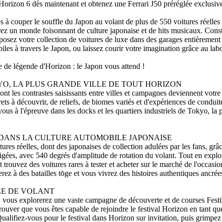
izon 6 dès maintenant et obtenez une Ferrari J50 préréglée exclusive 
 à couper le souffle du Japon au volant de plus de 550 voitures réelle
orez un monde foisonnant de culture japonaise et de hits musicaux. Const
osez votre collection de voitures de luxe dans des garages entièrement p
les à travers le Japon, ou laissez courir votre imagination grâce au lab
re de légende d'Horizon : le Japon vous attend !
O, LA PLUS GRANDE VILLE DE TOUT HORIZON
t les contrastes saisissants entre villes et campagnes deviennent votre t
ets à découvrir, de reliefs, de biomes variés et d'expériences de condui
vous à l'épreuve dans les docks et les quartiers industriels de Tokyo, la
.
DANS LA CULTURE AUTOMOBILE JAPONAISE
tures réelles, dont des japonaises de collection adulées par les fans, grâ
igées, avec 540 degrés d'amplitude de rotation du volant. Tout en explo
t trouvez des voitures rares à tester et acheter sur le marché de l'occasio
rez à des batailles tōge et vous vivrez des histoires authentiques ancré
ÉE DE VOLANT
vous explorerez une vaste campagne de découverte et de courses Festi
rouver que vous êtes capable de rejoindre le festival Horizon en tant qu
Qualifiez-vous pour le festival dans Horizon sur invitation, puis grimpe