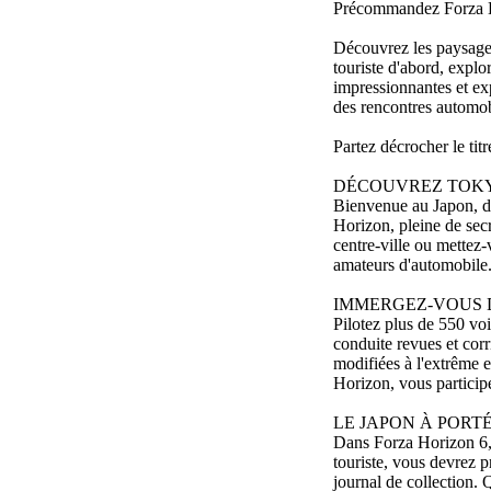
Précommandez Forza Hor
Découvrez les paysages
touriste d'abord, expl
impressionnantes et exp
des rencontres automobi
Partez décrocher le tit
DÉCOUVREZ TOKY
Bienvenue au Japon, don
Horizon, pleine de secr
centre-ville ou mettez-
amateurs d'automobile
IMMERGEZ-VOUS 
Pilotez plus de 550 voi
conduite revues et corr
modifiées à l'extrême e
Horizon, vous participe
LE JAPON À PORT
Dans Forza Horizon 6, 
touriste, vous devrez p
journal de collection. 