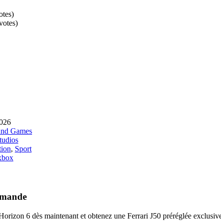
otes
)
votes
)
2026
und Games
udios
tion
,
Sport
xbox
mmande
izon 6 dès maintenant et obtenez une Ferrari J50 préréglée exclusive 