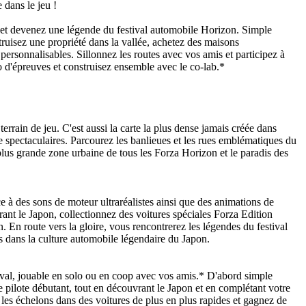
dans le jeu !
s et devenez une légende du festival automobile Horizon. Simple
ruisez une propriété dans la vallée, achetez des maisons
ersonnalisables. Sillonnez les routes avec vos amis et participez à
o d'épreuves et construisez ensemble avec le co-lab.*
errain de jeu. C'est aussi la carte la plus dense jamais créée dans
te spectaculaires. Parcourez les banlieues et les rues emblématiques du
 plus grande zone urbaine de tous les Forza Horizon et le paradis des
ce à des sons de moteur ultraréalistes ainsi que des animations de
rant le Japon, collectionnez des voitures spéciales Forza Edition
n. En route vers la gloire, vous rencontrerez les légendes du festival
es dans la culture automobile légendaire du Japon.
val, jouable en solo ou en coop avec vos amis.* D'abord simple
e pilote débutant, tout en découvrant le Japon et en complétant votre
z les échelons dans des voitures de plus en plus rapides et gagnez de