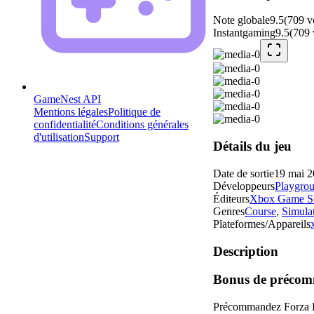
Note globale
9.5
(
709
v
Instantgaming
9.5
(
709
GameNest API
Mentions légales
Politique de
confidentialité
Conditions générales
d'utilisation
Support
Détails du jeu
Date de sortie
19 mai 
Développeurs
Playgro
Éditeurs
Xbox Game St
Genres
Course
,
Simula
Plateformes/Appareils
Description
Bonus de préco
Précommandez Forza Hor