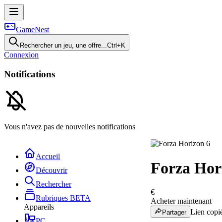
GameNest
Rechercher un jeu, une offre...
Ctrl+K
Connexion
Notifications
Vous n'avez pas de nouvelles notifications
Accueil
Forza Hor
Découvrir
Rechercher
€
Rubriques
BETA
Acheter maintenant
Appareils
Lien copié
Partager
PC