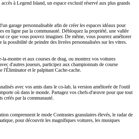
 accès à Legend Island, un espace exclusif réservé aux plus grands
un garage personnalisable afin de créer les espaces idéaux pour
ées en ligne par la communauté. Débloquez la propriété, une vallée
out ce que vous pouvez imaginer. De même, vous pourrez améliorer
la possibilité de peindre des livrées personnalisées sur les vitres.
tre-la-montre et aux courses de drag, ou montrez vos voitures
vec d'autres joueurs, participez aux championnats de course
l'Éliminator et le palpitant Cache-cache.
alisés avec vos amis dans le co-lab, la version améliorée de l'outil
'importe où dans le monde. Partagez vos chefs-d'œuvre pour que tout
ts créés par la communauté.
sation comprennent le mode Contrastes granulaires élevés, le radar de
omatique, pour découvrir les magnifiques voitures, les musiques