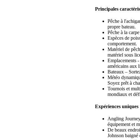
Principales caractéri
Pêche à l'achigan
propre bateau.
Pêche à la carpe
Espèces de poiss
comportement.
Matériel de pêch
matériel sous lic
Emplacements - 7
américains aux l
Bateaux – Sortez
Météo dynamique 
Soyez prêt à cha
Tournois et mult
mondiaux et défi
Expériences uniques
Angling Journey
équipement et ma
De beaux endroit
Johnson baigné d