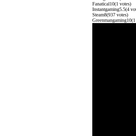
Fanatical
10
(
1
votes
)
Instantgaming
5.5
(
4
vo
Steam
8
(
937
votes
)
Greenmangaming
10
(
1