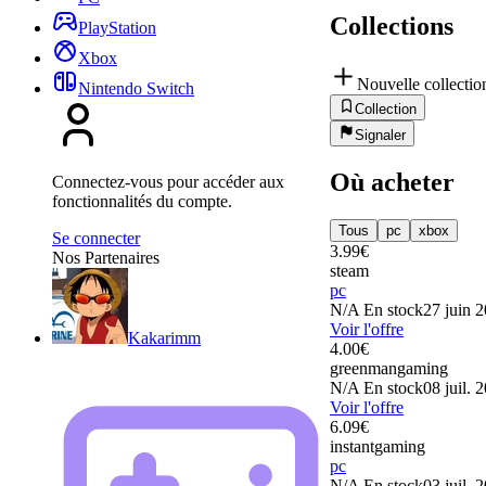
Collections
PlayStation
Xbox
Nouvelle collectio
Nintendo Switch
Collection
Signaler
Où acheter
Connectez-vous pour accéder aux
fonctionnalités du compte.
Tous
pc
xbox
Se connecter
3.99
€
Nos Partenaires
steam
pc
N/A
En stock
27 juin 
Voir l'offre
Kakarimm
4.00
€
greenmangaming
N/A
En stock
08 juil. 
Voir l'offre
6.09
€
instantgaming
pc
N/A
En stock
03 juil. 