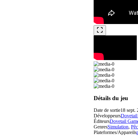
Détails du jeu
Date de sortie
18 sept.
Développeurs
Dovetai
Éditeurs
Dovetail Gam
Genres
Simulation
,
Pêc
Plateformes/Appareils