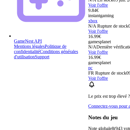
Voir l'offre
9.84
€
instantgaming
xbox
N/A
Rupture de stock
Voir l'offre
16.99
€
GameNest API
gamesplanet
Mentions légales
Politique de
N/A
Dernière vérificati
confidentialité
Conditions générales
Voir l'offre
d'utilisation
Support
16.99
€
gamesplanet
pc
FR
Rupture de stock
09
Voir l'offre
Le prix est trop élevé ?
Connectez-vous pour aj
Notes du jeu
Note globale
8
(
943
vot