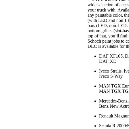
wide selection of acces
your truck with. Availa
any paintable color, th
(with LED and non-LED
bars (LED, non-LED, a
bottom grilles (slot-b
top of that, you’ll fin
Schoch paint jobs to c
DLC is available for t
DAF XF105, D
DAF XD
Iveco Stralis, I
Iveco S-Way
MAN TGX Euro
MAN TGX TG
Mercedes-Benz 
Benz New Actr
Renault Magnum
Scania R 2009/S