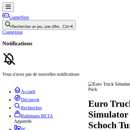
GameNest
Rechercher un jeu, une offre...
Ctrl+K
Connexion
Notifications
Vous n'avez pas de nouvelles notifications
Accueil
Découvrir
Euro Truc
Rechercher
Simulator 
Rubriques
BETA
Appareils
Schoch Tu
PC