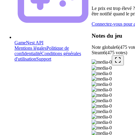
Le prix est trop élevé 
être notifié quand le pr
Connectez-vous pour aj
Notes du jeu
GameNest API
Note globale
6
(
475
vot
Mentions légales
Politique de
Steam
6
(
475
votes
)
confidentialité
Conditions générales
d'utilisation
Support