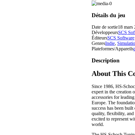
Détails du jeu
Date de sortie
18 mars
Développeurs
SCS Sof
Éditeurs
SCS Software
Genres
Indie
,
Simulati
Plateformes/Appareils
Description
About This C
Since 1986, HS-Schoch
expert in the creation o
accessories for leading
Europe. The foundatio
success has been built 
quality, flexibility, an
excited to represent wi
world.
The HS-Schoch Tuning