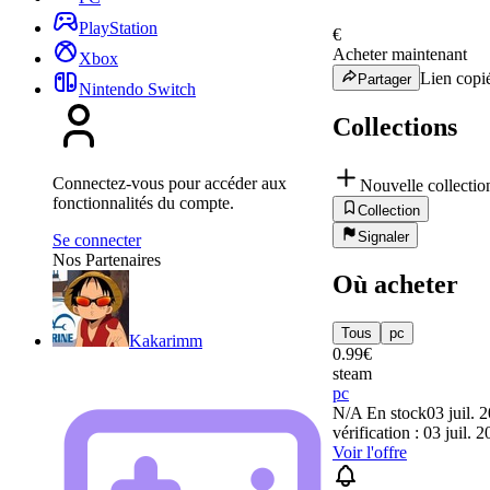
PlayStation
€
Acheter maintenant
Xbox
Lien copié
Partager
Nintendo Switch
Collections
Connectez-vous pour accéder aux
Nouvelle collectio
fonctionnalités du compte.
Collection
Signaler
Se connecter
Nos Partenaires
Où acheter
Tous
pc
Kakarimm
0.99
€
steam
pc
N/A
En stock
03 juil. 
vérification : 03 juil. 
Voir l'offre