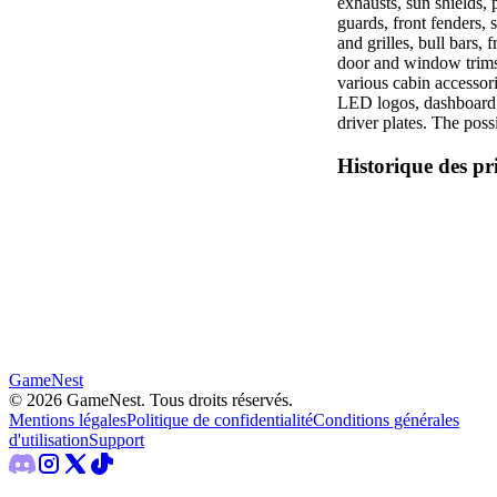
exhausts, sun shields, 
guards, front fenders, s
and grilles, bull bars, 
door and window trims
various cabin accessori
LED logos, dashboard t
driver plates. The possi
Historique des pr
GameNest
©
2026
GameNest.
Tous droits réservés
.
Mentions légales
Politique de confidentialité
Conditions générales
d'utilisation
Support