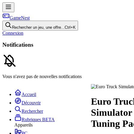
GameNest
Rechercher un jeu, une offre...
Ctrl+K
Connexion
Notifications
Vous n'avez pas de nouvelles notifications
Accueil
Euro Truc
Découvrir
Simulator
Rechercher
Rubriques
BETA
Tuning Pa
Appareils
PC