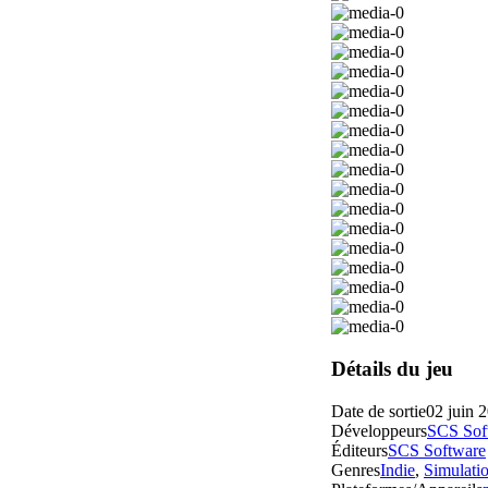
Détails du jeu
Date de sortie
02 juin 
Développeurs
SCS Sof
Éditeurs
SCS Software
Genres
Indie
,
Simulati