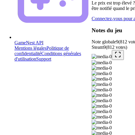
Le prix est trop élevé 
être notifié quand le pr
Connectez-vous pour aj
Notes du jeu
Note globale
9
(
812
vot
GameNest API
Steam
9
(
812
votes
)
Mentions légales
Politique de
confidentialité
Conditions générales
d'utilisation
Support