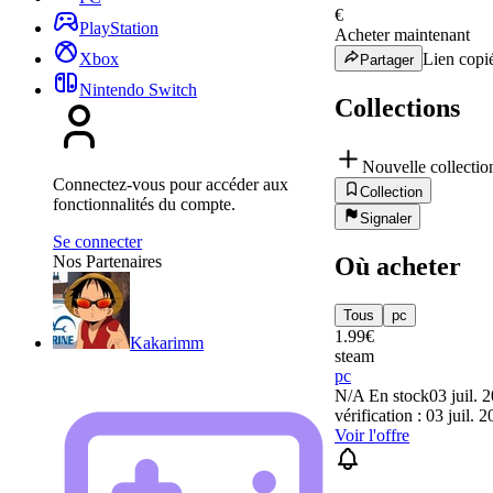
€
PlayStation
Acheter maintenant
Lien copié
Xbox
Partager
Nintendo Switch
Collections
Nouvelle collectio
Connectez-vous pour accéder aux
Collection
fonctionnalités du compte.
Signaler
Se connecter
Où acheter
Nos Partenaires
Tous
pc
1.99
€
Kakarimm
steam
pc
N/A
En stock
03 juil. 
vérification : 03 juil. 
Voir l'offre