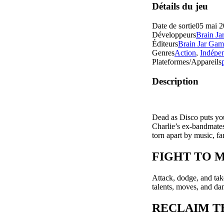
Détails du jeu
Date de sortie
05 mai 
Développeurs
Brain Ja
Éditeurs
Brain Jar Gam
Genres
Action
,
Indépe
Plateformes/Appareils
Description
Dead as Disco puts you 
Charlie’s ex-bandmates
torn apart by music, fa
FIGHT TO 
Attack, dodge, and tak
talents, moves, and dan
RECLAIM T