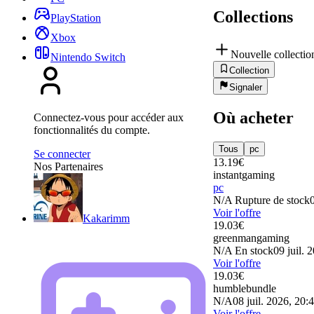
Collections
PlayStation
Xbox
Nouvelle collectio
Nintendo Switch
Collection
Signaler
Où acheter
Connectez-vous pour accéder aux
fonctionnalités du compte.
Tous
pc
Se connecter
13.19
€
Nos Partenaires
instantgaming
pc
N/A
Rupture de stock
Voir l'offre
Kakarimm
19.03
€
greenmangaming
N/A
En stock
09 juil. 
Voir l'offre
19.03
€
humblebundle
N/A
08 juil. 2026, 20:
Voir l'offre