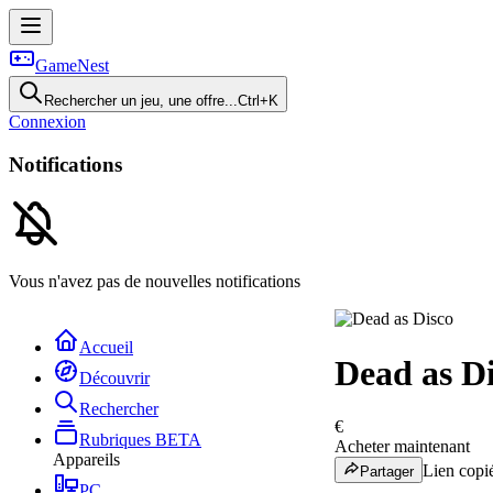
GameNest
Rechercher un jeu, une offre...
Ctrl+K
Connexion
Notifications
Vous n'avez pas de nouvelles notifications
Accueil
Dead as D
Découvrir
Rechercher
€
Rubriques
BETA
Acheter maintenant
Appareils
Lien copié
Partager
PC