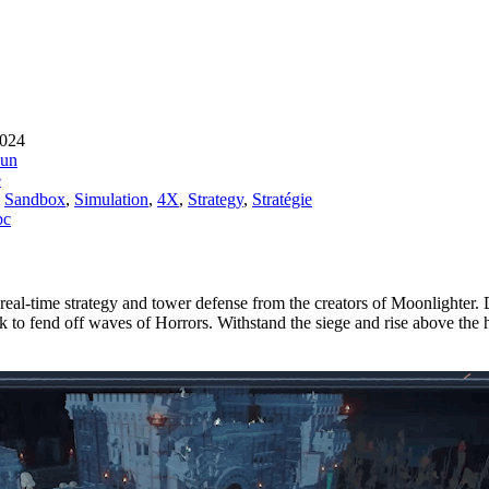
2024
Sun
e
,
Sandbox
,
Simulation
,
4X
,
Strategy
,
Stratégie
pc
 real-time strategy and tower defense from the creators of Moonlighter. 
ck to fend off waves of Horrors. Withstand the siege and rise above the 