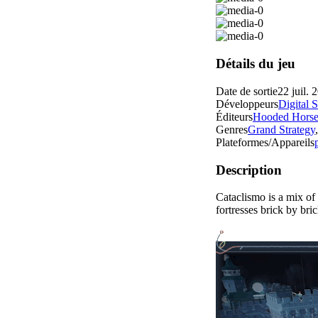
Détails du jeu
Date de sortie
22 juil. 
Développeurs
Digital 
Éditeurs
Hooded Hors
Genres
Grand Strategy
Plateformes/Appareils
Description
Cataclismo is a mix of
fortresses brick by bri