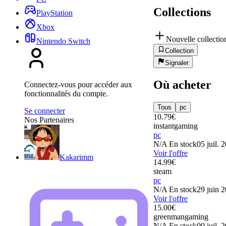
Collections
PlayStation
Xbox
Nouvelle collectio
Nintendo Switch
Collection
Signaler
Où acheter
Connectez-vous pour accéder aux
fonctionnalités du compte.
Tous
pc
Se connecter
10.79
€
Nos Partenaires
instantgaming
pc
N/A
En stock
05 juil. 
Voir l'offre
Kakarimm
14.99
€
steam
pc
N/A
En stock
29 juin 
Voir l'offre
15.00
€
greenmangaming
N/A
En stock
09 juil. 