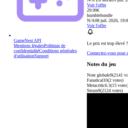
Voir l'offre
29.99
€
humblebundle
N/A
08 juil. 2026, 19:
Voir l'offre
GameNest API
Le prix est trop élevé ?
Mentions légales
Politique de
confidentialité
Conditions générales
Connectez-vous pour aj
d'utilisation
Support
Notes du jeu
Note globale
9
(
2141
vo
Fanatical
10
(
2
votes
)
Metacritic
6.3
(
15
votes
Steam
9
(
2124
votes
)