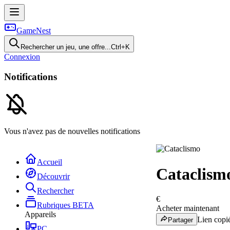
GameNest
Rechercher un jeu, une offre...
Ctrl+K
Connexion
Notifications
Vous n'avez pas de nouvelles notifications
Accueil
Cataclism
Découvrir
Rechercher
€
Rubriques
BETA
Acheter maintenant
Appareils
Lien copié
Partager
PC