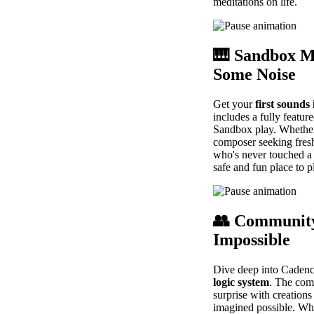
meditations on life.
🎹
Sandbox M
Some Noise
Get your
first sounds
includes a fully feature
Sandbox play. Whether
composer seeking fres
who's never touched a
safe and fun place to p
👥
Community
Impossible
Dive deep into Caden
logic system
. The com
surprise with creations
imagined possible. Wha