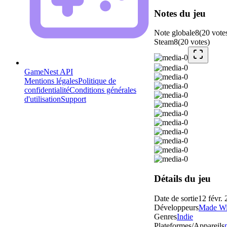
Notes du jeu
Note globale
8
(
20
vote
Steam
8
(
20
votes
)
GameNest API
Mentions légales
Politique de
confidentialité
Conditions générales
d'utilisation
Support
Détails du jeu
Date de sortie
12 févr.
Développeurs
Made Wi
Genres
Indie
Plateformes/Appareils