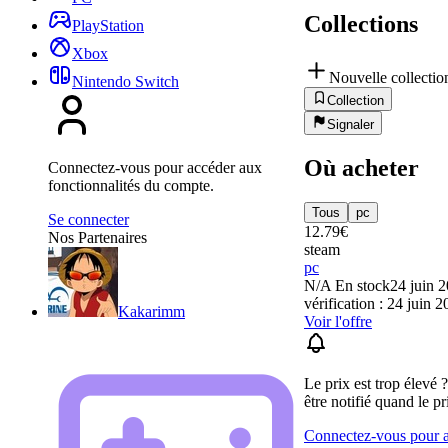
Collections
PlayStation
Xbox
Nouvelle collectio
Nintendo Switch
Collection
Signaler
Où acheter
Connectez-vous pour accéder aux
fonctionnalités du compte.
Tous
pc
Se connecter
12.79
€
Nos Partenaires
steam
pc
N/A
En stock
24 juin 
vérification : 24 juin 
Kakarimm
Voir l'offre
Le prix est trop élevé 
être notifié quand le pr
Connectez-vous pour aj