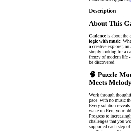
Description
About This 
Cadence
is about the 
logic with music
. Whe
a creative explorer, an
simply looking for a c
frenzy of modern life 
be discovered.
🧠
Puzzle Mod
Meets Melod
Work through thoughtf
pace, with no music th
Every solution reveals 
wake up Ren, your phil
Progress to increasing
challenges that you wo
supported each step of