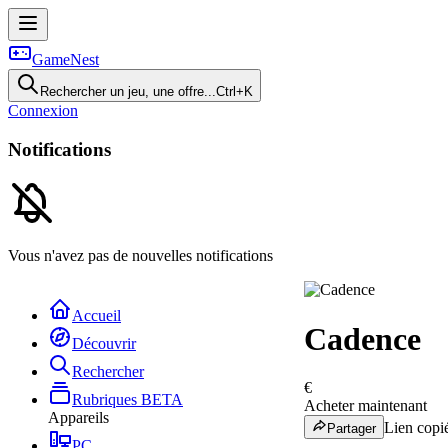
GameNest
Rechercher un jeu, une offre...
Ctrl+K
Connexion
Notifications
Vous n'avez pas de nouvelles notifications
Accueil
Cadence
Découvrir
Rechercher
€
Rubriques
BETA
Acheter maintenant
Appareils
Lien copié
Partager
PC