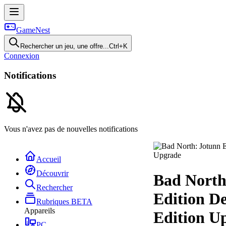
GameNest
Rechercher un jeu, une offre...
Ctrl+K
Connexion
Notifications
Vous n'avez pas de nouvelles notifications
Accueil
Découvrir
Bad North
Rechercher
Edition D
Rubriques
BETA
Appareils
Edition U
PC