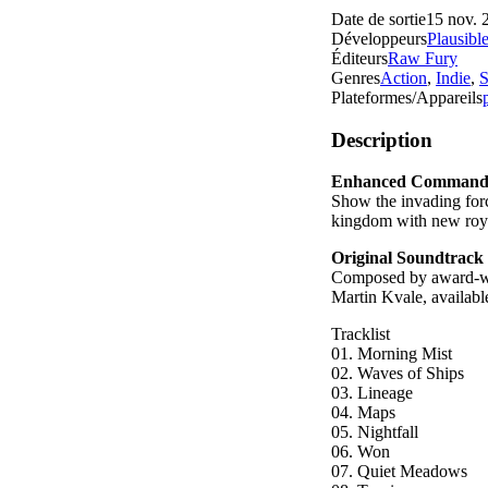
Date de sortie
15 nov. 
Développeurs
Plausibl
Éditeurs
Raw Fury
Genres
Action
,
Indie
,
S
Plateformes/Appareils
Description
Enhanced Commander
Show the invading forc
kingdom with new roy
Original Soundtrack 
Composed by award-wi
Martin Kvale, availabl
Tracklist
01. Morning Mist
02. Waves of Ships
03. Lineage
04. Maps
05. Nightfall
06. Won
07. Quiet Meadows