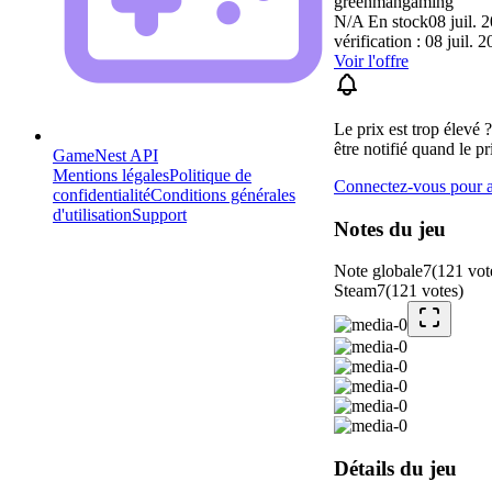
greenmangaming
N/A
En stock
08 juil. 
vérification : 08 juil. 
Voir l'offre
Le prix est trop élevé 
être notifié quand le pr
GameNest API
Mentions légales
Politique de
Connectez-vous pour aj
confidentialité
Conditions générales
d'utilisation
Support
Notes du jeu
Note globale
7
(
121
vot
Steam
7
(
121
votes
)
Détails du jeu