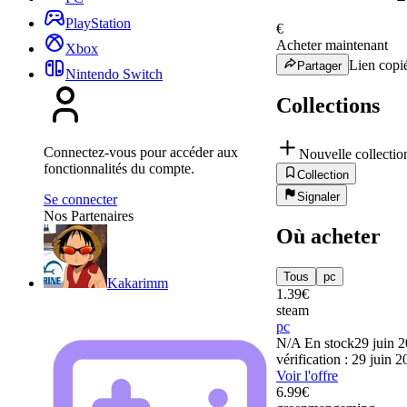
PlayStation
€
Acheter maintenant
Xbox
Lien copié
Partager
Nintendo Switch
Collections
Connectez-vous pour accéder aux
Nouvelle collectio
fonctionnalités du compte.
Collection
Signaler
Se connecter
Nos Partenaires
Où acheter
Tous
pc
Kakarimm
1.39
€
steam
pc
N/A
En stock
29 juin 
vérification : 29 juin 
Voir l'offre
6.99
€