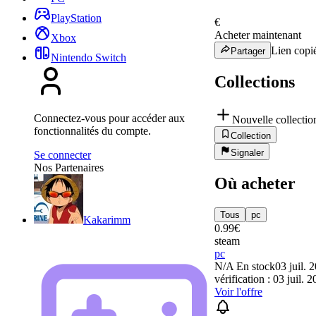
PlayStation
€
Acheter maintenant
Xbox
Lien copié
Partager
Nintendo Switch
Collections
Connectez-vous pour accéder aux
Nouvelle collectio
fonctionnalités du compte.
Collection
Signaler
Se connecter
Nos Partenaires
Où acheter
Tous
pc
Kakarimm
0.99
€
steam
pc
N/A
En stock
03 juil. 
vérification : 03 juil. 
Voir l'offre