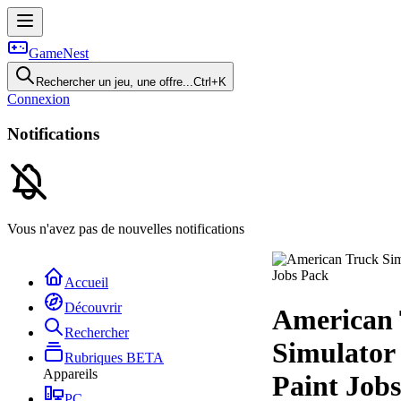
GameNest
Rechercher un jeu, une offre...
Ctrl+K
Connexion
Notifications
Vous n'avez pas de nouvelles notifications
Accueil
Découvrir
American
Rechercher
Simulator 
Rubriques
BETA
Appareils
Paint Job
PC