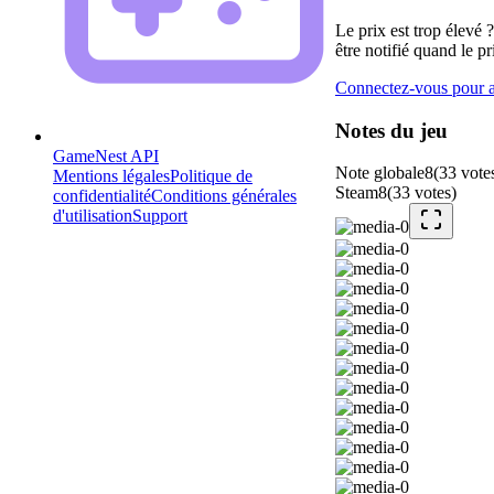
Le prix est trop élevé 
être notifié quand le pr
Connectez-vous pour aj
Notes du jeu
GameNest API
Note globale
8
(
33
vote
Mentions légales
Politique de
Steam
8
(
33
votes
)
confidentialité
Conditions générales
d'utilisation
Support