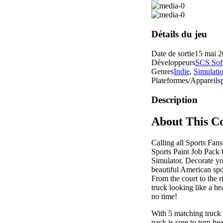
Détails du jeu
Date de sortie
15 mai 
Développeurs
SCS Sof
Genres
Indie
,
Simulati
Plateformes/Appareils
Description
About This C
Calling all Sports Fan
Sports Paint Job Pack
Simulator. Decorate yo
beautiful American spo
From the court to the r
truck looking like a 
no time!
With 5 matching truck &
pack is sure to turn he