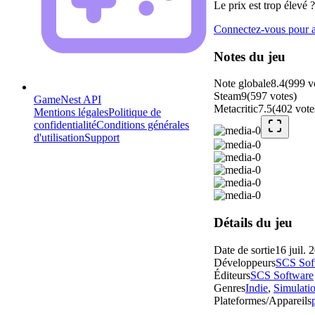
Le prix est trop élevé ?
Connectez-vous pour aj
Notes du jeu
Note globale
8.4
(
999
v
Steam
9
(
597
votes
)
GameNest API
Metacritic
7.5
(
402
vote
Mentions légales
Politique de
confidentialité
Conditions générales
d'utilisation
Support
Détails du jeu
Date de sortie
16 juil. 
Développeurs
SCS Sof
Éditeurs
SCS Software
Genres
Indie
,
Simulati
Plateformes/Appareils