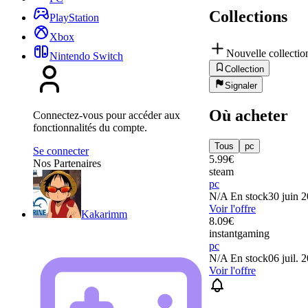
Collections
PlayStation
Xbox
Nouvelle collectio
Nintendo Switch
Collection
Signaler
Où acheter
Connectez-vous pour accéder aux
fonctionnalités du compte.
Tous
pc
Se connecter
5.99
€
Nos Partenaires
steam
pc
N/A
En stock
30 juin 
Voir l'offre
Kakarimm
8.09
€
instantgaming
pc
N/A
En stock
06 juil. 
Voir l'offre