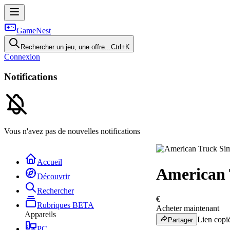
GameNest
Rechercher un jeu, une offre...
Ctrl+K
Connexion
Notifications
Vous n'avez pas de nouvelles notifications
Accueil
American 
Découvrir
Rechercher
€
Rubriques
BETA
Acheter maintenant
Appareils
Lien copié
Partager
PC