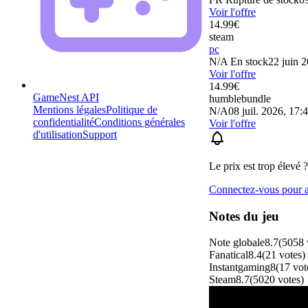
Voir l'offre
14.99
€
steam
pc
N/A
En stock
22 juin 
Voir l'offre
14.99
€
GameNest API
humblebundle
Mentions légales
Politique de
N/A
08 juil. 2026, 17:
confidentialité
Conditions générales
Voir l'offre
d'utilisation
Support
Le prix est trop élevé ?
Connectez-vous pour aj
Notes du jeu
Note globale
8.7
(
5058
Fanatical
8.4
(
21
votes
)
Instantgaming
8
(
17
vot
Steam
8.7
(
5020
votes
)