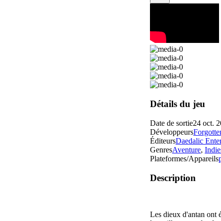
Détails du jeu
Date de sortie
24 oct. 
Développeurs
Forgott
Éditeurs
Daedalic Ente
Genres
Aventure
,
Indie
Plateformes/Appareils
Description
Les dieux d'antan ont é