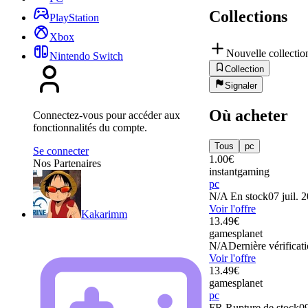
Collections
PlayStation
Xbox
Nouvelle collectio
Nintendo Switch
Collection
Signaler
Où acheter
Connectez-vous pour accéder aux
fonctionnalités du compte.
Tous
pc
Se connecter
1.00
€
Nos Partenaires
instantgaming
pc
N/A
En stock
07 juil. 
Voir l'offre
Kakarimm
13.49
€
gamesplanet
N/A
Dernière vérificati
Voir l'offre
13.49
€
gamesplanet
pc
FR
Rupture de stock
09