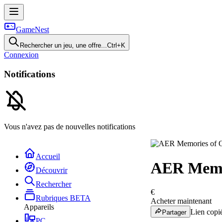
GameNest
Rechercher un jeu, une offre...
Ctrl+K
Connexion
Notifications
Vous n'avez pas de nouvelles notifications
Accueil
AER Memo
Découvrir
Rechercher
€
Rubriques
BETA
Acheter maintenant
Appareils
Lien copié
Partager
PC