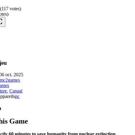
9
(
117
votes
)
otes
)
jeu
06 oct. 2025
mc2games
ames
ture
,
Casual
ppareils
pc
n
his Game
ctly 60 minutes to save humanity from nuclear extinction.