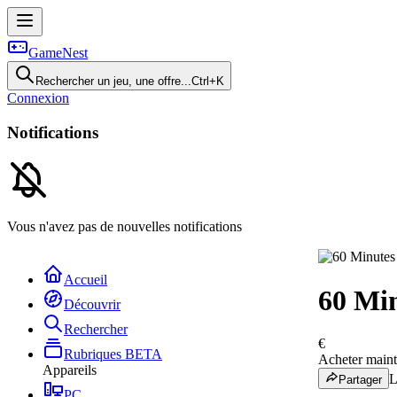
GameNest
Rechercher un jeu, une offre...
Ctrl+K
Connexion
Notifications
Vous n'avez pas de nouvelles notifications
Accueil
60 Min
Découvrir
Rechercher
€
Rubriques
BETA
Acheter main
Appareils
L
Partager
PC