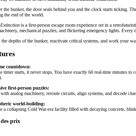
 the bunker, the door seals behind you and the clock starts ticking. T
ng the end of the world.
 Extinction
is a first-person escape room experience set in a retrofuturis
achinery, mechanical puzzles, and flickering emergency lights. Every d
 the depths of the bunker, reactivate critical systems, and work your wa
tures
ime countdown:
e timer starts, it never stops. You have exactly 60 real-time minutes t
t.
ve first-person puzzles:
t with analog machinery, reroute circuits, align systems, and decode clu
heric world-building:
e a collapsing Cold War-era facility filled with decaying concrete, blin
 des prix