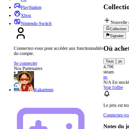
Collecti
PlayStation
Xbox
Nouvelle 
Nintendo Switch
Collection
Signaler
Où ache
Connectez-vous pour accéder aux fonctionnalités
du compte.
Tous
pc
Se connecter
4.79
€
Nos Partenaires
steam
pc
N/A
En stock
Voir l'offre
Kakarimm
Le prix est tr
Connectez-vou
Notes du j