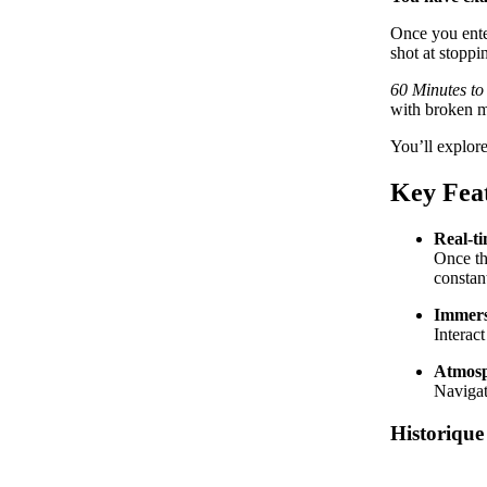
Once you enter
shot at stoppi
60 Minutes to
with broken m
You’ll explore
Key Fea
Real-t
Once th
constan
Immersi
Interac
Atmosp
Navigat
Historique