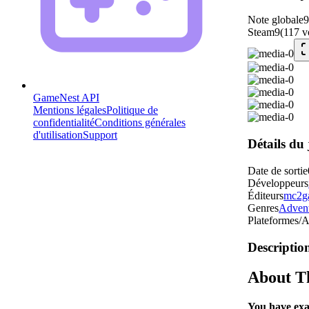
Note globale
Steam
9
(
117
v
GameNest API
Mentions légales
Politique de
confidentialité
Conditions générales
d'utilisation
Support
Détails du 
Date de sortie
Développeurs
Éditeurs
mc2g
Genres
Adven
Plateformes/A
Descriptio
About T
You have exa