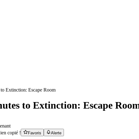
utes to Extinction: Escape Roo
tenant
ien copié !
Favoris
Alerte