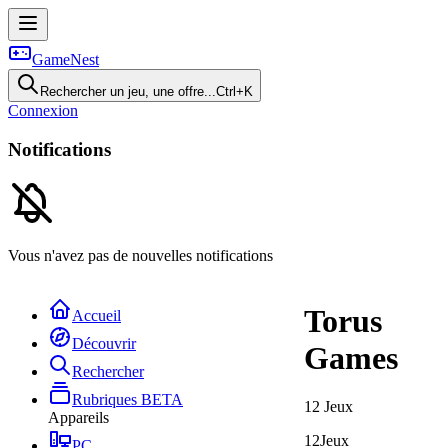
GameNest
Rechercher un jeu, une offre...
Ctrl+K
Connexion
Notifications
Vous n'avez pas de nouvelles notifications
Torus
Accueil
Découvrir
Games
Rechercher
Rubriques
BETA
12
Jeux
Appareils
12
Jeux
PC