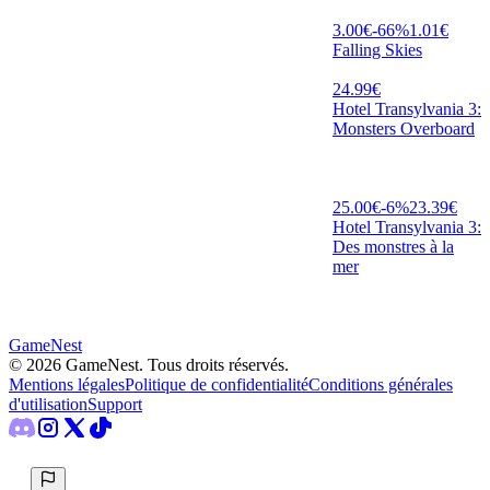
3.00
€
-
66
%
1.01
€
Falling Skies
24.99
€
Hotel Transylvania 3:
Monsters Overboard
25.00
€
-
6
%
23.39
€
Hotel Transylvania 3:
Des monstres à la
mer
GameNest
©
2026
GameNest.
Tous droits réservés
.
Mentions légales
Politique de confidentialité
Conditions générales
d'utilisation
Support