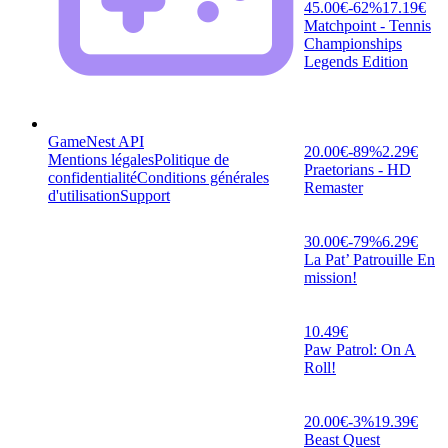
45.00
€
-
62
%
17.19
€
Matchpoint - Tennis
Championships
Legends Edition
GameNest API
20.00
€
-
89
%
2.29
€
Mentions légales
Politique de
Praetorians - HD
confidentialité
Conditions générales
Remaster
d'utilisation
Support
30.00
€
-
79
%
6.29
€
La Pat’ Patrouille En
mission!
10.49
€
Paw Patrol: On A
Roll!
20.00
€
-
3
%
19.39
€
Beast Quest