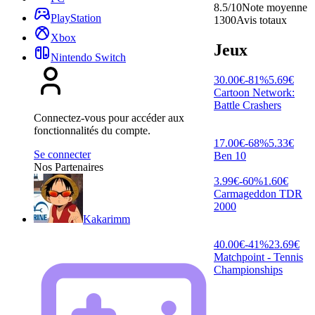
8.5/10
Note moyenne
PlayStation
1300
Avis totaux
Xbox
Jeux
Nintendo Switch
30.00
€
-
81
%
5.69
€
Cartoon Network:
Battle Crashers
Connectez-vous pour accéder aux
fonctionnalités du compte.
17.00
€
-
68
%
5.33
€
Se connecter
Ben 10
Nos Partenaires
3.99
€
-
60
%
1.60
€
Carmageddon TDR
2000
Kakarimm
40.00
€
-
41
%
23.69
€
Matchpoint - Tennis
Championships