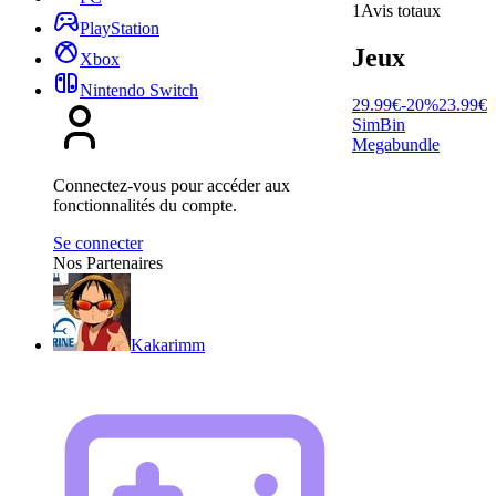
1
Avis totaux
PlayStation
Jeux
Xbox
Nintendo Switch
29.99
€
-
20
%
23.99
€
SimBin
Megabundle
Connectez-vous pour accéder aux
fonctionnalités du compte.
Se connecter
Nos Partenaires
Kakarimm