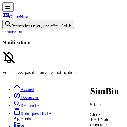
GameNest
Rechercher un jeu, une offre...
Ctrl+K
Connexion
Notifications
Vous n'avez pas de nouvelles notifications
SimBin
Accueil
Découvrir
5
Jeux
Rechercher
Rubriques
BETA
5
Jeux
Appareils
10/10
Note
moyenne
PC