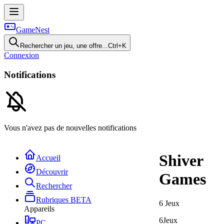
GameNest
Rechercher un jeu, une offre...
Ctrl+K
Connexion
Notifications
Vous n'avez pas de nouvelles notifications
Shiver
Accueil
Découvrir
Games
Rechercher
Rubriques
BETA
6
Jeux
Appareils
6
Jeux
PC