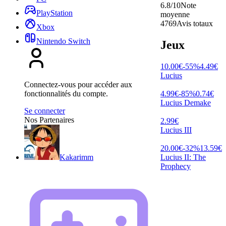
6.8/10
Note
PlayStation
moyenne
4769
Avis totaux
Xbox
Nintendo Switch
Jeux
10.00
€
-
55
%
4.49
€
Lucius
Connectez-vous pour accéder aux
4.99
€
-
85
%
0.74
€
fonctionnalités du compte.
Lucius Demake
Se connecter
Nos Partenaires
2.99
€
Lucius III
20.00
€
-
32
%
13.59
€
Lucius II: The
Kakarimm
Prophecy