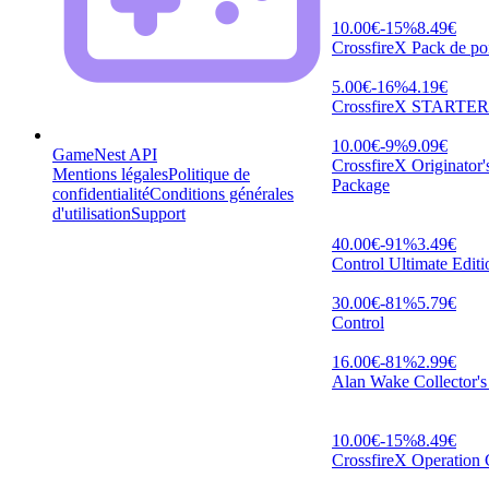
10.00
€
-
15
%
8.49
€
CrossfireX Pack de po
5.00
€
-
16
%
4.19
€
CrossfireX STARTER
10.00
€
-
9
%
9.09
€
GameNest API
CrossfireX Originator'
Mentions légales
Politique de
Package
confidentialité
Conditions générales
d'utilisation
Support
40.00
€
-
91
%
3.49
€
Control Ultimate Editi
30.00
€
-
81
%
5.79
€
Control
16.00
€
-
81
%
2.99
€
Alan Wake Collector's
10.00
€
-
15
%
8.49
€
CrossfireX Operation 