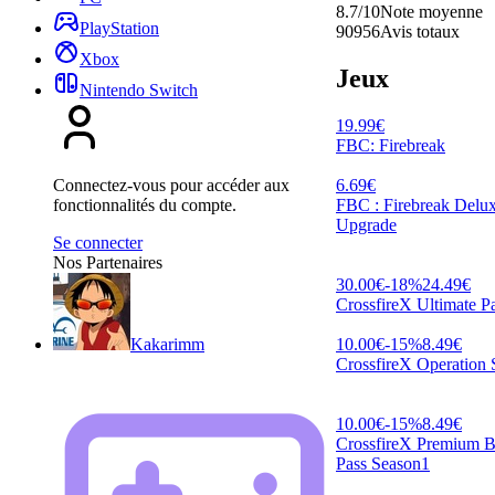
8.7/10
Note moyenne
PlayStation
90956
Avis totaux
Xbox
Jeux
Nintendo Switch
19.99
€
FBC: Firebreak
6.69
€
Connectez-vous pour accéder aux
FBC : Firebreak Delu
fonctionnalités du compte.
Upgrade
Se connecter
Nos Partenaires
30.00
€
-
18
%
24.49
€
CrossfireX Ultimate P
10.00
€
-
15
%
8.49
€
Kakarimm
CrossfireX Operation 
10.00
€
-
15
%
8.49
€
CrossfireX Premium Ba
Pass Season1