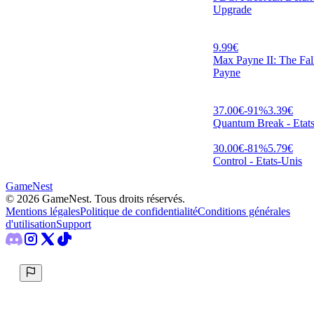
Upgrade
9.99
€
Max Payne II: The Fal
Payne
37.00
€
-
91
%
3.39
€
Quantum Break - Etat
30.00
€
-
81
%
5.79
€
Control - Etats-Unis
GameNest
©
2026
GameNest.
Tous droits réservés
.
Mentions légales
Politique de confidentialité
Conditions générales
d'utilisation
Support