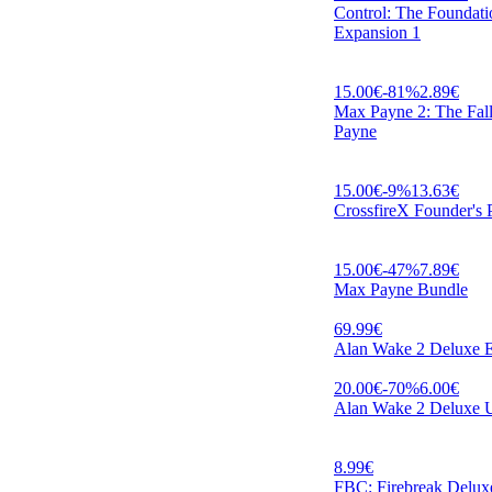
Control: The Foundati
Expansion 1
15.00
€
-
81
%
2.89
€
Max Payne 2: The Fal
Payne
15.00
€
-
9
%
13.63
€
CrossfireX Founder's 
15.00
€
-
47
%
7.89
€
Max Payne Bundle
69.99
€
Alan Wake 2 Deluxe E
20.00
€
-
70
%
6.00
€
Alan Wake 2 Deluxe 
8.99
€
FBC: Firebreak Delux