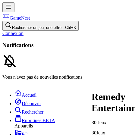
GameNest
Rechercher un jeu, une offre...
Ctrl+K
Connexion
Notifications
Vous n'avez pas de nouvelles notifications
Remedy
Accueil
Découvrir
Entertain
Rechercher
Rubriques
BETA
30
Jeux
Appareils
30
Jeux
PC