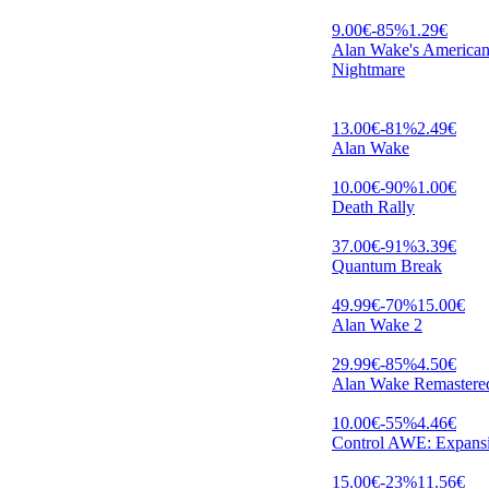
9.00
€
-
85
%
1.29
€
Alan Wake's America
Nightmare
13.00
€
-
81
%
2.49
€
Alan Wake
10.00
€
-
90
%
1.00
€
Death Rally
37.00
€
-
91
%
3.39
€
Quantum Break
49.99
€
-
70
%
15.00
€
Alan Wake 2
29.99
€
-
85
%
4.50
€
Alan Wake Remastere
10.00
€
-
55
%
4.46
€
Control AWE: Expans
15.00
€
-
23
%
11.56
€