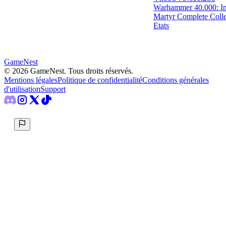
Warhammer 40.000: Inq
Martyr Complete Colle
Etats
GameNest
©
2026
GameNest.
Tous droits réservés
.
Mentions légales
Politique de confidentialité
Conditions générales
d'utilisation
Support