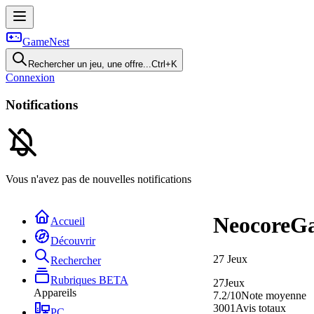
GameNest
Rechercher un jeu, une offre...
Ctrl+K
Connexion
Notifications
Vous n'avez pas de nouvelles notifications
NeocoreG
Accueil
Découvrir
27
Jeux
Rechercher
Rubriques
BETA
27
Jeux
Appareils
7.2/10
Note moyenne
3001
Avis totaux
PC