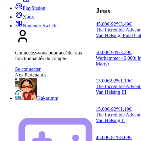
PlayStation
Jeux
Xbox
45.00
€
-
92
%
3.49
€
Nintendo Switch
The Incredible Advent
Van Helsing: Final Cu
50.00
€
-
93
%
3.29
€
Connectez-vous pour accéder aux
Warhammer 40,000: Inq
fonctionnalités du compte.
Martyr
Se connecter
Nos Partenaires
15.00
€
-
92
%
1.19
€
The Incredible Advent
Van Helsing III
Kakarimm
15.00
€
-
92
%
1.19
€
The Incredible Advent
Van Helsing II
45.00
€
-
81
%
8.69
€