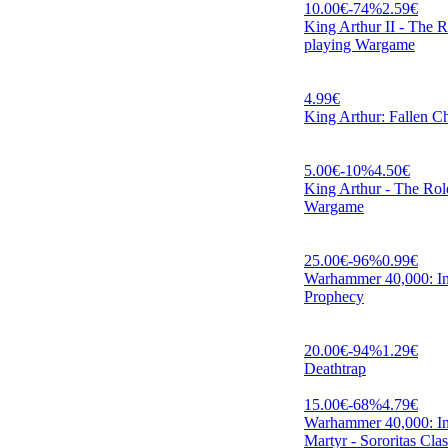
10.00
€
-
74
%
2.59
€
King Arthur II - The R
playing Wargame
4.99
€
King Arthur: Fallen 
5.00
€
-
10
%
4.50
€
King Arthur - The Rol
Wargame
25.00
€
-
96
%
0.99
€
Warhammer 40,000: Inq
Prophecy
20.00
€
-
94
%
1.29
€
Deathtrap
15.00
€
-
68
%
4.79
€
Warhammer 40,000: Inq
Martyr - Sororitas Clas