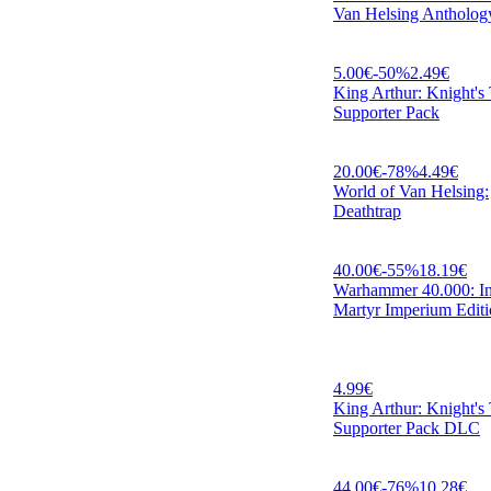
Van Helsing Antholog
5.00
€
-
50
%
2.49
€
King Arthur: Knight's 
Supporter Pack
20.00
€
-
78
%
4.49
€
World of Van Helsing:
Deathtrap
40.00
€
-
55
%
18.19
€
Warhammer 40.000: Inq
Martyr Imperium Edit
4.99
€
King Arthur: Knight's 
Supporter Pack DLC
44.00
€
-
76
%
10.28
€