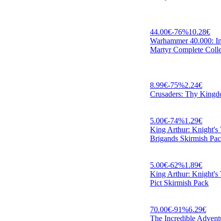
44.00
€
-
76
%
10.28
€
Warhammer 40.000: Inq
Martyr Complete Colle
8.99
€
-
75
%
2.24
€
Crusaders: Thy King
5.00
€
-
74
%
1.29
€
King Arthur: Knight's 
Brigands Skirmish Pa
5.00
€
-
62
%
1.89
€
King Arthur: Knight's 
Pict Skirmish Pack
70.00
€
-
91
%
6.29
€
The Incredible Advent