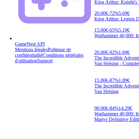
King Arthur: Knight's 
20.00
€
-
72
%
5.69
€
King Arthur: Legion 
15.00
€
-
65
%
5.19
€
Warhammer 40,000: In
GameNest API
Mentions légales
Politique de
20.00
€
-
92
%
1.69
€
confidentialité
Conditions générales
The Incredible Advent
d'utilisation
Support
Van Helsing - Comple
15.00
€
-
87
%
1.89
€
The Incredible Advent
Van Helsing
90.00
€
-
84
%
14.29
€
Warhammer 40,000: Inq
Martyr Definitive Edit