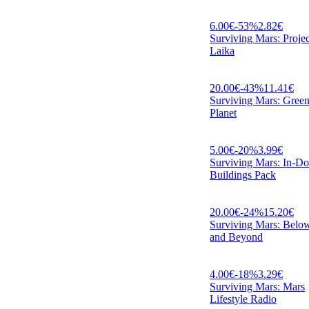
6.00
€
-
53
%
2.82
€
Surviving Mars: Projec
Laika
20.00
€
-
43
%
11.41
€
Surviving Mars: Gree
Planet
5.00
€
-
20
%
3.99
€
Surviving Mars: In-D
Buildings Pack
20.00
€
-
24
%
15.20
€
Surviving Mars: Belo
and Beyond
4.00
€
-
18
%
3.29
€
Surviving Mars: Mars
Lifestyle Radio