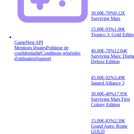
30.00
€
-
70
%
9.12
€
Surviving Mars
15.00
€
-
93
%
1.00
€
Tropico 3: Gold Editi
GameNest API
Mentions légales
Politique de
40.00
€
-
70
%
12.04
€
confidentialité
Conditions générales
Surviving Mars: Digita
d'utilisation
Support
Deluxe Edition
45.00
€
-
92
%
3.49
€
Jagged Alliance 3
30.00
€
-
40
%
17.95
€
Surviving Mars First
Colony Edition
15.00
€
-
83
%
2.59
€
Grand Ages: Rome
GOLD