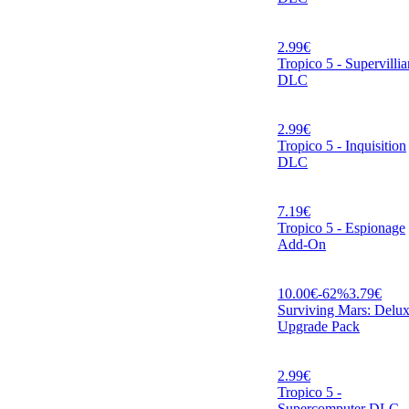
2.99
€
Tropico 5 - Supervillia
DLC
2.99
€
Tropico 5 - Inquisition
DLC
7.19
€
Tropico 5 - Espionage
Add-On
10.00
€
-
62
%
3.79
€
Surviving Mars: Delu
Upgrade Pack
2.99
€
Tropico 5 -
Supercomputer DLC