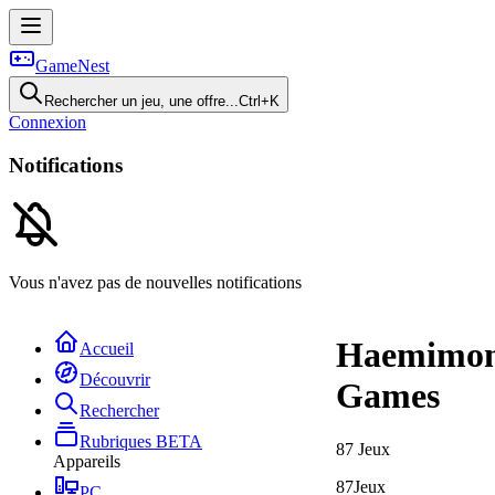
GameNest
Rechercher un jeu, une offre...
Ctrl+K
Connexion
Notifications
Vous n'avez pas de nouvelles notifications
Haemimo
Accueil
Découvrir
Games
Rechercher
Rubriques
BETA
87
Jeux
Appareils
87
Jeux
PC