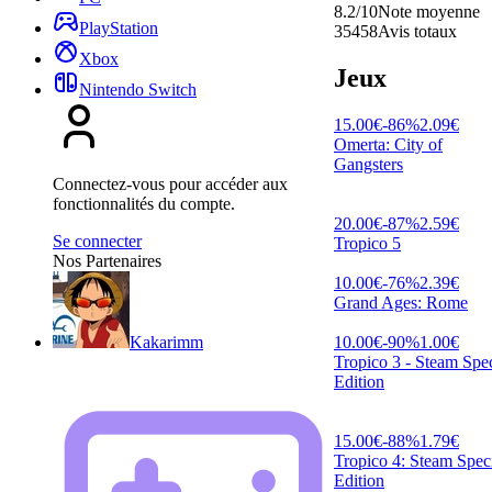
8.2/10
Note moyenne
PlayStation
35458
Avis totaux
Xbox
Jeux
Nintendo Switch
15.00
€
-
86
%
2.09
€
Omerta: City of
Gangsters
Connectez-vous pour accéder aux
fonctionnalités du compte.
20.00
€
-
87
%
2.59
€
Se connecter
Tropico 5
Nos Partenaires
10.00
€
-
76
%
2.39
€
Grand Ages: Rome
10.00
€
-
90
%
1.00
€
Kakarimm
Tropico 3 - Steam Spec
Edition
15.00
€
-
88
%
1.79
€
Tropico 4: Steam Spec
Edition