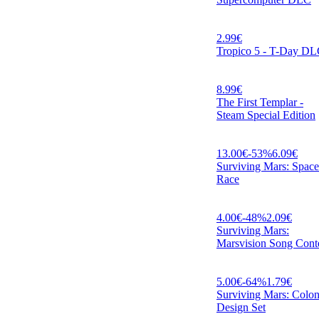
2.99
€
Tropico 5 - T-Day D
8.99
€
The First Templar -
Steam Special Edition
13.00
€
-
53
%
6.09
€
Surviving Mars: Space
Race
4.00
€
-
48
%
2.09
€
Surviving Mars:
Marsvision Song Cont
5.00
€
-
64
%
1.79
€
Surviving Mars: Colo
Design Set