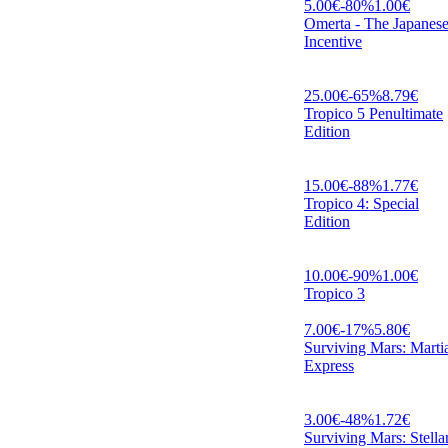
5.00
€
-
80
%
1.00
€
Omerta - The Japanes
Incentive
25.00
€
-
65
%
8.79
€
Tropico 5 Penultimate
Edition
15.00
€
-
88
%
1.77
€
Tropico 4: Special
Edition
10.00
€
-
90
%
1.00
€
Tropico 3
7.00
€
-
17
%
5.80
€
Surviving Mars: Marti
Express
3.00
€
-
48
%
1.72
€
Surviving Mars: Stellar