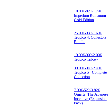
10.00
€
-
82
%
1.79
€
Imperium Romanum
Gold Edition
25.00
€
-
93
%
1.69
€
Tropico 4: Collectors
Bundle
19.99
€
-
90
%
2.00
€
Tropico Trilogy
39.00
€
-
94
%
2.49
€
Tropico 5 - Complete
Collection
7.99
€
-
52
%
3.82
€
Omerta: The Japanese
Incentive (Expansion
Pack)