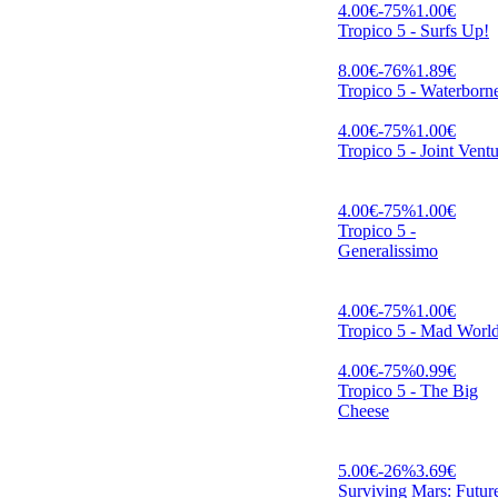
4.00
€
-
75
%
1.00
€
Tropico 5 - Surfs Up!
8.00
€
-
76
%
1.89
€
Tropico 5 - Waterborn
4.00
€
-
75
%
1.00
€
Tropico 5 - Joint Vent
4.00
€
-
75
%
1.00
€
Tropico 5 -
Generalissimo
4.00
€
-
75
%
1.00
€
Tropico 5 - Mad Worl
4.00
€
-
75
%
0.99
€
Tropico 5 - The Big
Cheese
5.00
€
-
26
%
3.69
€
Surviving Mars: Futur