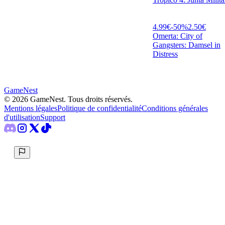
4.99
€
-
50
%
2.50
€
Omerta: City of
Gangsters: Damsel in
Distress
GameNest
©
2026
GameNest.
Tous droits réservés
.
Mentions légales
Politique de confidentialité
Conditions générales
d'utilisation
Support