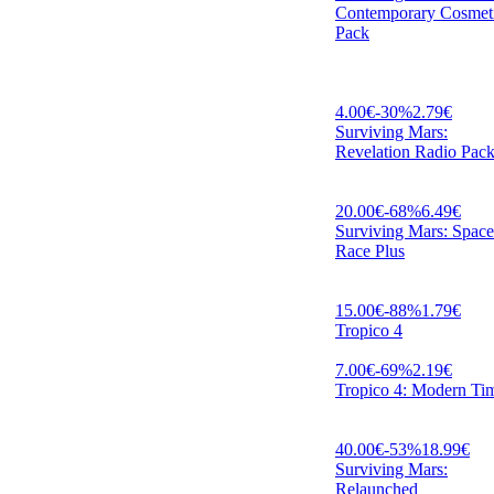
Contemporary Cosmet
Pack
4.00
€
-
30
%
2.79
€
Surviving Mars:
Revelation Radio Pac
20.00
€
-
68
%
6.49
€
Surviving Mars: Space
Race Plus
15.00
€
-
88
%
1.79
€
Tropico 4
7.00
€
-
69
%
2.19
€
Tropico 4: Modern Ti
40.00
€
-
53
%
18.99
€
Surviving Mars:
Relaunched