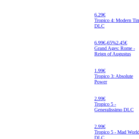
6.29
€
Tropico 4: Modern Ti
DLC
6.99
€
-
65
%
2.45
€
Grand Ages: Rome -
Reign of Augustus
1.99
€
Tropico 3: Absolute
Power
2.99
€
Tropico 5 -
Generalissimo DLC
2.99
€
Tropico 5 - Mad Worl
DLC