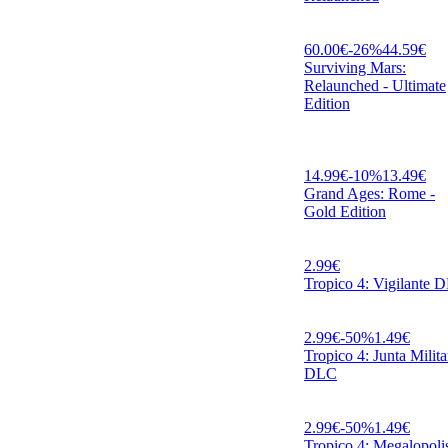
60.00
€
-
26
%
44.59
€
Surviving Mars:
Relaunched - Ultimate
Edition
14.99
€
-
10
%
13.49
€
Grand Ages: Rome -
Gold Edition
2.99
€
Tropico 4: Vigilante 
2.99
€
-
50
%
1.49
€
Tropico 4: Junta Milita
DLC
2.99
€
-
50
%
1.49
€
Tropico 4: Megalopoli