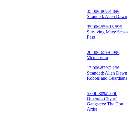
35.00
€
-
86
%
4.89
€
Stranded: Alien Dawn
35.00
€
-
55
%
15.59
€
Surviving Mars: Seas
Pass
20.00
€
-
65
%
6.99
€
Victor Vran
13.00
€
-
83
%
2.19
€
Stranded: Alien Dawn
Robots and Guardians
5.00
€
-
80
%
1.00
€
Omerta - City of
Gangsters: The Con
Artist